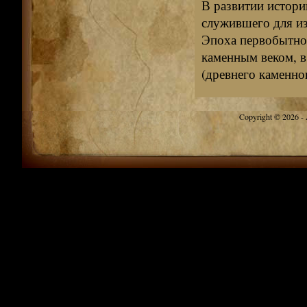
В развитии истори
служившего для из
Эпоха первобытной
каменным веком, в
(древнего каменног
Copyright © 2026 - A