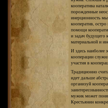
кооператива натал
порожденные неосв
инерционность мыш
кооператив, остро
помощи кооперати
и задач будущего 
материальной и ин
И здесь наиболее 
кооперации служил
участия в коопера
Традиционно считае
идет дальше абстр
организуй коопера
заинтересованность
мужик может понять
Крестьянин конкре