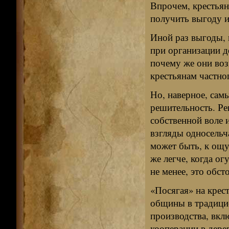
Впрочем, крестьян
получить выгоду и
Иной раз выгоды, 
при организации д
почему же они воз
крестьянам частно
Но, наверное, сам
решительность. Реш
собственной воле 
взгляды односельча
может быть, к ощу
же легче, когда ог
не менее, это обст
«Посягая» на крес
общины в традицио
производства, вкл
кооперации в дере