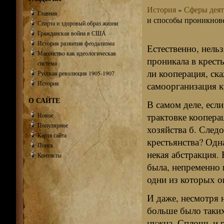
История
»
Сферы деят
Главная
и способы проникнов
Спарта и здоровый образ жизни
Гражданская война в США
История развития феодализма
Естественно, нельз
Масонство как идеологическая
проникала в крест
система
ли кооперация, ск
Русская революция 1905-1907
История
самоорганизация к
О САЙТЕ
В самом деле, если
трактовке коопера
Новое
Популярное
хозяйства б. Следо
Карта сайта
крестьянства? Одна
Поиск
некая абстракция. 
Контакты
была, непременно 
одни из которых о
И даже, несмотря 
больше было таких,
нужна. Сплошь и р