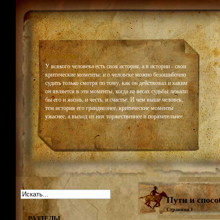
Historiar
У всякого человека есть своя история, а в истории - свои
критические моменты: и о человеке можно безошибочно
судить только смотря по тому, как он действовал и каким
он является в эти моменты, когда на весах судьбы лежали
бы его и жизнь, и честь, и счастье. И чем выше человек,
тем история его грандиознее, критические моменты
ужаснее, а выход из них торжественнее и поразительнее.
Пути и спос
Страница 1
РАЗДЕЛЫ