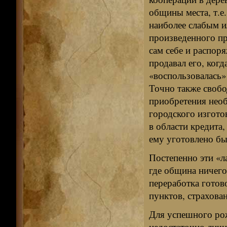
общины места, т.е
наиболее слабым и
произведенного пр
сам себе и распор
продавал его, когда
«воспользовалась»
Точно также свобо
приобретения необ
городского изгото
в области кредита,
ему уготовлено бы
Постепенно эти «л
где община ничего
переработка готов
пунктов, страхован
Для успешного ро
недостаточно личн