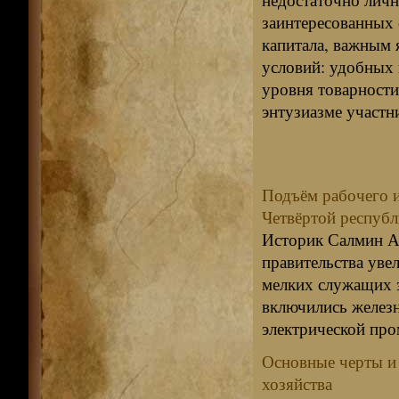
заинтересованных
капитала, важным 
условий: удобных 
уровня товарности
энтузиазме участн
Подъём рабочего и
Четвёртой респуб
Историк Салмин А.
правительства уве
мелких служащих з
включились желез
электрической про
Основные черты и
хозяйства