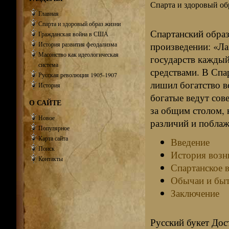
Спарта и здоровый об
Главная
Спарта и здоровый образ жизни
Спартанский обра
Гражданская война в США
История развития феодализма
произведении: «Ла
Масонство как идеологическая
государств каждый
система
средствами. В Спа
Русская революция 1905-1907
лишил богатство в
История
богатые ведут сов
О САЙТЕ
за общим столом, 
Новое
различий и поблаж
Популярное
Карта сайта
Введение
Поиск
История возн
Контакты
Спартанское 
Обычаи и быт
Заключение
Русский букет Дос