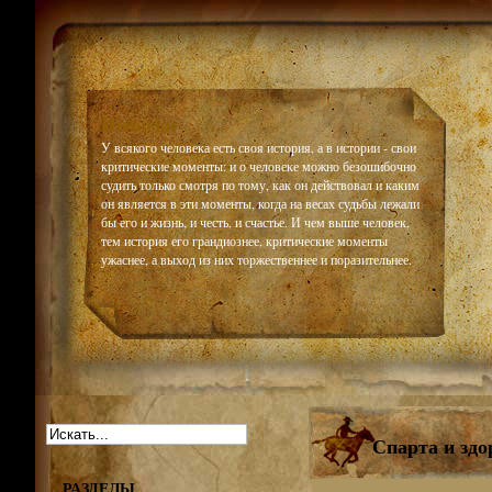
Historiar
У всякого человека есть своя история, а в истории - свои
критические моменты: и о человеке можно безошибочно
судить только смотря по тому, как он действовал и каким
он является в эти моменты, когда на весах судьбы лежали
бы его и жизнь, и честь, и счастье. И чем выше человек,
тем история его грандиознее, критические моменты
ужаснее, а выход из них торжественнее и поразительнее.
Спарта и здо
РАЗДЕЛЫ