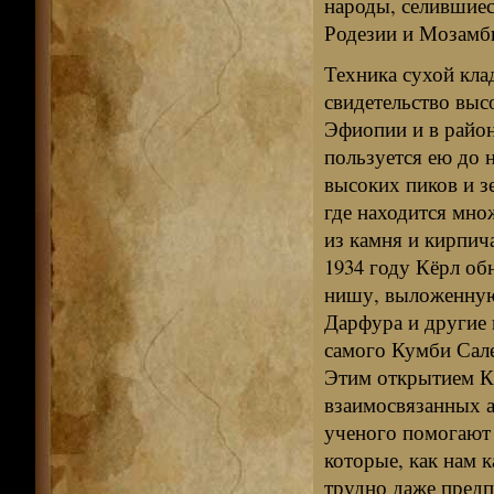
народы, селившиес
Родезии и Мозамб
Техника сухой клад
свидетельство выс
Эфиопии и в райо
пользуется ею до н
высоких пиков и 
где находится мно
из камня и кирпич
1934 году Кёрл о
нишу, выложенную
Дарфура и другие 
самого Кумби Сале,
Этим открытием Кё
взаимосвязанных а
ученого помогают 
которые, как нам к
трудно даже предп