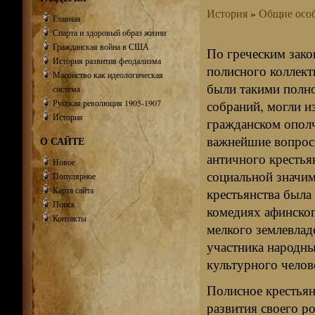
История
»
Общие особ
Главная
Спарта и здоровый образ жизни
Гражданская война в США
По греческим зако
История развития феодализма
полисного коллект
Масонство как идеологическая
были такими полн
система
Русская революция 1905-1907
собраний, могли и
История
гражданском ополч
важнейшие вопросы
О САЙТЕ
античного крестья
Новое
социальной значим
Популярное
Карта сайта
крестьянства была
Поиск
комедиях афинског
Контакты
мелкого землевлад
участника народны
культурного челов
Полисное крестьян
развития своего р