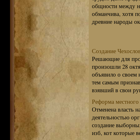
общности между н
обманчива, хотя по
древние народы ок
Создание Чехосло
Решающие для пров
произошли 28 октя
объявило о своем 
тем самым признав
взявший в свои рук
Реформа местного 
Отменена власть на
деятельностью орг
создание выборных
изб, кот которые 