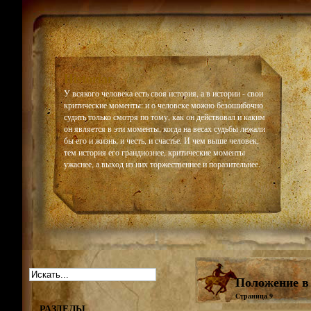
Historiar
У всякого человека есть своя история, а в истории - свои
критические моменты: и о человеке можно безошибочно
судить только смотря по тому, как он действовал и каким
он является в эти моменты, когда на весах судьбы лежали
бы его и жизнь, и честь, и счастье. И чем выше человек,
тем история его грандиознее, критические моменты
ужаснее, а выход из них торжественнее и поразительнее.
Положение в 
Страница 9
РАЗДЕЛЫ