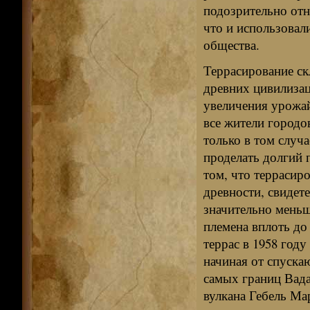
подозрительно отн
что и использовал
общества.
Террасирование ск
древних цивилиза
увеличения урожа
все жители городо
только в том случа
проделать долгий п
том, что террасир
древности, свидете
значительно мень
племена вплоть до
террас в 1958 год
начиная от спуска
самых границ Вада
вулкана Гебель Ма