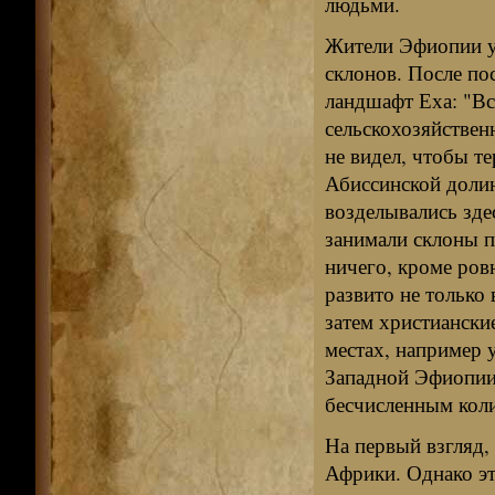
людьми.
Жители Эфиопии у
склонов. После пос
ландшафт Еха: "В
сельскохозяйствен
не видел, чтобы те
Абиссинской долин
возделывались зде
занимали склоны п
ничего, кроме ров
развито не только
затем христиански
местах, например 
Западной Эфиопии.
бесчисленным кол
На первый взгляд,
Африки. Однако эт