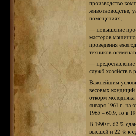
производство комп
животноводстве, 
помещениях;
— повышение проф
мастеров машинног
проведения ежего
техников-осеменат
— предоставление 
служб хозяйств в 
Важнейшим услови
весовых кондиций 
откорм молодняка 
января 1961 г. на о
1965 – 60,9, то в 19
В 1990 г. 62 % сда
высшей и 22 % к с