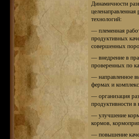
Динамичности раз
целенаправленная 
технологий:
— племенная работ
продуктивных каче
совершенных пород
— внедрение в пра
проверенных по ка
— направленное в
фермах и комплекс
— организация раз
продуктивности в 
— улучшение кормл
кормов, кормоприг
— повышение качес