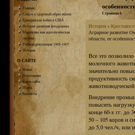
особенност
Главная
Страница 6
Спарта и здоровый образ жизни
Гражданская война в США
История
»
Крестьянств
История развития феодализма
Аграрное развитие Ом
Масонство как идеологическая
области, ее особеннос
система
Русская революция 1905-1907
История
Все это позволило
О САЙТЕ
молочного животно
Новое
значительно повыс
Популярное
продуктивность ск
Карта сайта
животноводческой 
Поиск
Контакты
Внедрение промыш
повысить нагрузку
конце 60-х гг. до 3
50 – 105 коров и с
до 5,0 чел./ч, или 