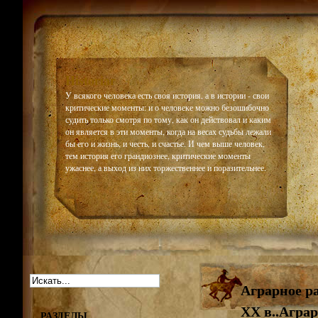
Historiar
У всякого человека есть своя история, а в истории - свои
критические моменты: и о человеке можно безошибочно
судить только смотря по тому, как он действовал и каким
он является в эти моменты, когда на весах судьбы лежали
бы его и жизнь, и честь, и счастье. И чем выше человек,
тем история его грандиознее, критические моменты
ужаснее, а выход из них торжественнее и поразительнее.
Аграрное ра
ХХ в..Аграр
РАЗДЕЛЫ