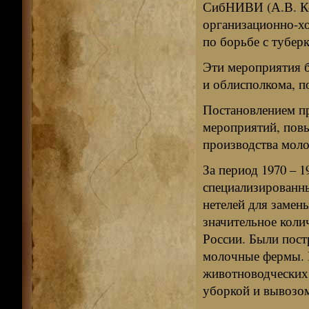
СибНИВИ (А.В. Ко
организационно-хо
по борьбе с тубер
Эти мероприятия 
и облисполкома, 
Постановлением п
мероприятий, пов
производства моло
За период 1970 – 
специализированн
нетелей для замен
значительное коли
России. Были пос
молочные фермы. 
животноводческих
уборкой и вывозом