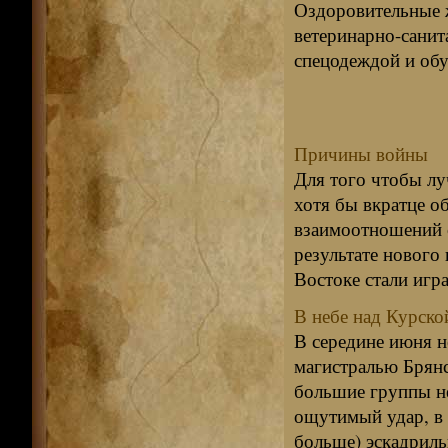
Оздоровительные 
ветеринарно-санит
спецодеждой и об
Причины войны
Для того чтобы лу
хотя бы вкратце о
взаимоотношений 
результате нового
Востоке стали игр
В небе над Курско
В середине июня 
магистралью Брянс
большие группы не
ощутимый удар, в 
больше) эскадриль