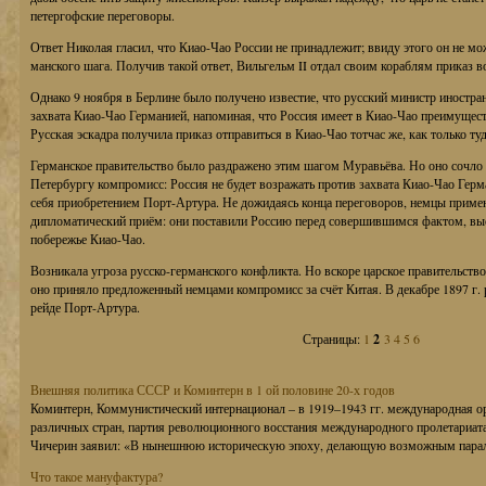
петергофские переговоры.
Ответ Николая гласил, что Киао-Чао России не принадлежит; ввиду этого он не мож
манского шага. Получив такой ответ, Вильгельм II отдал своим кораблям приказ 
Однако 9 ноября в Берлине было получено известие, что русский министр иностра
захвата Киао-Чао Германией, напоминая, что Россия имеет в Киао-Чао преимущест
Русская эскадра получила приказ отправиться в Киао-Чао тотчас же, как только ту
Германское правительство было раздражено этим шагом Муравьёва. Но оно сочло
Петербургу компромисс: Россия не будет возражать против захвата Киао-Чао Герм
себя приобретением Порт-Артура. Не дожидаясь конца переговоров, немцы прим
дипломатический приём: они поставили Россию перед совершившимся фактом, выса
побережье Киао-Чао.
Возникала угроза русско-германского конфликта. Но вскоре царское правительств
оно приняло предложенный немцами компромисс за счёт Китая. В декабре 1897 г. р
рейде Порт-Артура.
Страницы:
1
2
3
4
5
6
Внешняя политика СССР и Коминтерн в 1 ой половине 20-х годов
Коминтерн, Коммунистический интернационал – в 1919–1943 гг. международная о
различных стран, партия революционного восстания международного пролетариата
Чичерин заявил: «В нынешнюю историческую эпоху, делающую возможным паралл
Что такое мануфактура?