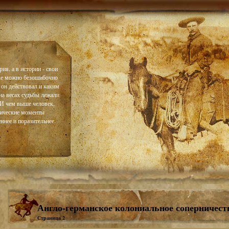
ия, а в истории - свои
ке можно безошибочно
 он действовал и каким
на весах судьбы лежали
. И чем выше человек,
тические моменты
ннее и поразительнее.
Англо-германское колониальное соперничест
Страница 2