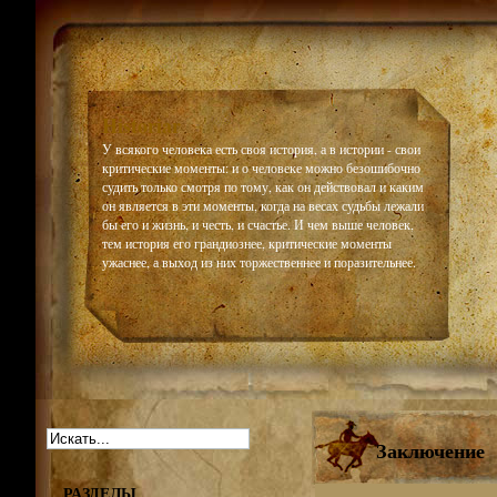
Historiar
У всякого человека есть своя история, а в истории - свои
критические моменты: и о человеке можно безошибочно
судить только смотря по тому, как он действовал и каким
он является в эти моменты, когда на весах судьбы лежали
бы его и жизнь, и честь, и счастье. И чем выше человек,
тем история его грандиознее, критические моменты
ужаснее, а выход из них торжественнее и поразительнее.
Заключение
РАЗДЕЛЫ