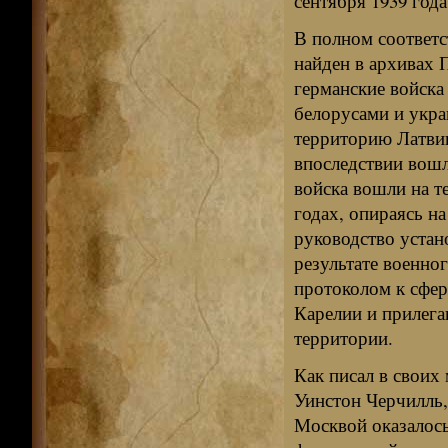
сентября 1939 год
В полном соответс
найден в архивах 
германские войска
белорусами и укра
территорию Латвии
впоследствии вошли
войска вошли на т
годах, опираясь на
руководство устан
результате военно
протоколом к сфер
Карелии и прилега
территории.
Как писал в своих
Уинстон Черчилль,
Москвой оказалось