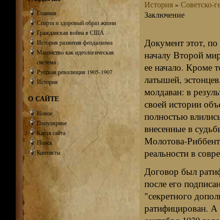
История
»
Советско-г
Главная
Заключение
Спарта и здоровый образ жизни
Гражданская война в США
Документ этот, по
История развития феодализма
Масонство как идеологическая
началу Второй мир
система
ее начало. Кроме т
Русская революция 1905-1907
латышей, эстонцев
История
молдаван: в резуль
О САЙТЕ
своей истории объ
Новое
полностью влились
Популярное
внесенные в судьб
Карта сайта
Молотова-Риббентр
Поиск
реальности в совр
Контакты
Договор был рати
после его подписа
"секретного допол
ратифицирован. А 