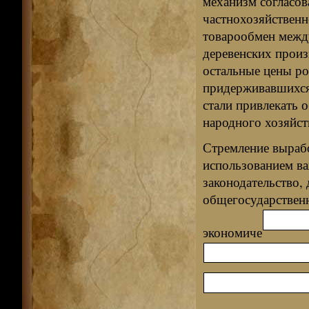
механизм согласов
частнохозяйствен
товарообмен межд
деревенских произ
остальные цены ро
придерживавшихся 
стали привлекать 
народного хозяйст
Стремление выраб
использованием в
законодательство,
общегосударственн
экономиче