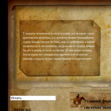
Historiar
У всякого человека есть своя история, а в истории - свои
критические моменты: и о человеке можно безошибочно
судить только смотря по тому, как он действовал и каким
он является в эти моменты, когда на весах судьбы лежали
бы его и жизнь, и честь, и счастье. И чем выше человек,
тем история его грандиознее, критические моменты
ужаснее, а выход из них торжественнее и поразительнее.
Условия фор
системы эко
РАЗДЕЛЫ