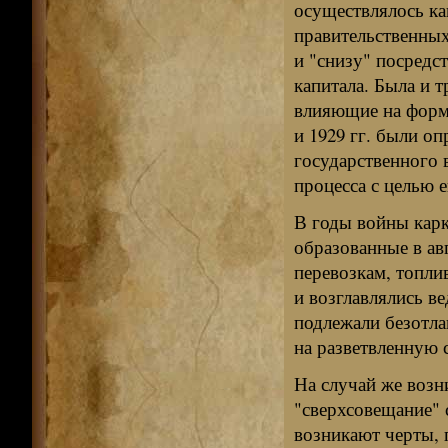
осуществлялось ка
правительственных
и "снизу" посредс
капитала. Была и т
влияющие на форм
и 1929 гг. были о
государственного 
процесса с целью 
В годы войны карк
образованные в ав
перевозкам, топл
и возглавлялись в
подлежали безотл
на разветвленную 
На случай же воз
"сверхсовещание" 
возникают черты, 