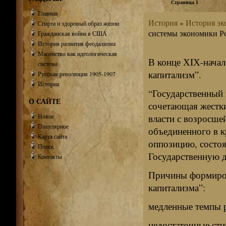
Страница 1
Главная
История
»
История э
Спарта и здоровый образ жизни
системы экономики Р
Гражданская война в США
История развития феодализма
Масонство как идеологическая
В конце ХIХ-начал
система
капитализм”.
Русская революция 1905-1907
История
“Государственный 
О САЙТЕ
сочетающая жестк
Новое
власти с возросше
Популярное
объединенного в к
Карта сайта
оппозицию, состо
Поиск
Государственную 
Контакты
Причины формиров
капитализма”:
медленные темпы р
недостаточные сти