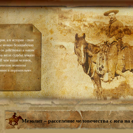
ия, а в истории - свои
ке можно безошибочно
 он действовал и каким
на весах судьбы лежали
. И чем выше человек,
тические моменты
ннее и поразительнее.
Мезолит – расселение человечества с юга на 