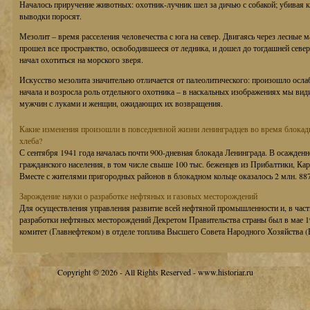
Началось приручение животных: охотник-лучник шел за дичью с собакой; убивая 
выводки поросят.
Мезолит – время расселения человечества с юга на север. Двигаясь через лесные м
прошел все пространство, освободившееся от ледника, и дошел до тогдашней север
начал охотиться на морского зверя.
Искусство мезолита значительно отличается от палеолитического: произошло ос
начала и возросла роль отдельного охотника – в наскальных изображениях мы види
мужчин с луками и женщин, ожидающих их возвращения.
Какие изменения произошли в повседневной жизни ленинградцев во время блока
хлеба?
С сентября 1941 года началась почти 900-дневная блокада Ленинграда. В осажденн
гражданского населения, в том числе свыше 100 тыс. беженцев из Прибалтики, Кар
Вместе с жителями пригородных районов в блокадном кольце оказалось 2 млн. 887 
Зарождение науки о разработке нефтяных и газовых месторождений
Для осуществления управления развитие всей нефтяной промышленности и, в частн
разработки нефтяных месторождений Декретом Правительства страны был в мае 1
комитет (Главнефтеком) в отделе топлива Высшего Совета Народного Хозяйства (В
Copyright © 2026 - All Rights Reserved - www.historiar.ru