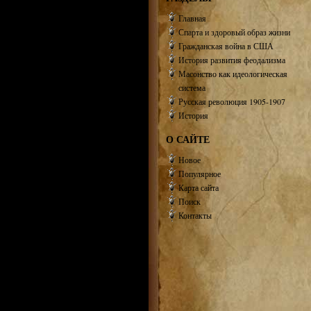
Главная
Спарта и здоровый образ жизни
Гражданская война в США
История развития феодализма
Масонство как идеологическая
система
Русская революция 1905-1907
История
О САЙТЕ
Новое
Популярное
Карта сайта
Поиск
Контакты