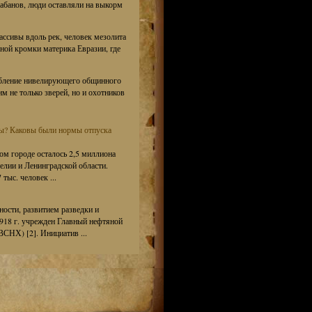
кабанов, люди оставляли на выкорм
ассивы вдоль рек, человек мезолита
ной кромки материка Евразии, где
лабление нивелирующего общинного
м не только зверей, но и охотников
ды? Каковы были нормы отпуска
ом городе осталось 2,5 миллиона
елии и Ленинградской области.
тыс. человек ...
ости, развитием разведки и
918 г. учрежден Главный нефтяной
СНХ) [2]. Инициатив ...