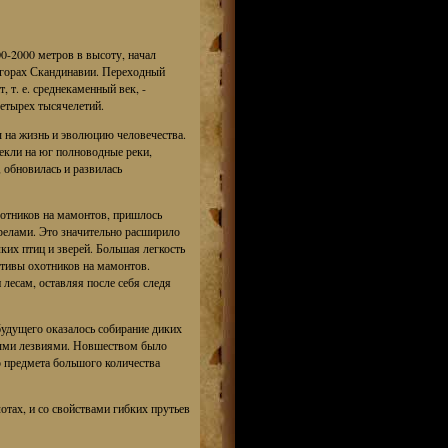
0-2000 метров в высоту, начал
а горах Скандинавии. Переходный
т. е. среднекаменный век, -
етырех тысячелетий.
 на жизнь и эволюцию человечества.
екли на юг полноводные реки,
 обновилась и развилась
хотников на мамонтов, пришлось
трелами. Это значительно расширило
ких птиц и зверей. Большая легкость
тивы охотников на мамонтов.
есам, оставляя после себя следя
удущего оказалось собирание диких
евыми лезвиями. Новшеством было
 предмета большого количества
отах, и со свойствами гибких прутьев