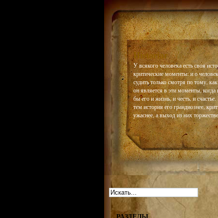
Historiar
У всякого человека есть своя истор
критические моменты: и о челове
судить только смотря по тому, как
он является в эти моменты, когда 
бы его и жизнь, и честь, и счастье
тем история его грандиознее, кри
ужаснее, а выход из них торжестве
РАЗДЕЛЫ