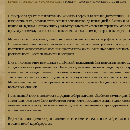
История
»
Первобытная эпоха человечества
» Мезолит – расселение человечества с юга на север
Примерно за десять тысячелетий до нашей эры огромный ледник, достигавший 100
интенсивно таять, остатки этого ледника сохранились до наших дней в Альпах и н
период от ледника к современному климату называют условным термином мезолит, 
промежуток между палеолитом и неолитом, занимающим примерно около трех – ч
Мезолит является ярким доказательством сильного влияния географической среды
Природа изменилась во многих отношениях: потоплел климат, растаял ледник, пот
постепенно освобождались большие пространства земли, закрытые ранее ледником,
растительность, исчезли мамонты и носороги.
В связи со всем этим нарушился устойчивый, налаженный быт палеолитических о
создавать иные формы хозяйства. Пользуясь древесиной, человек создал лук со с
объект охоты: наряду с оленями, лосями, лошадьми стали охотиться на разных мел
такой охоты и повсеместность дичи сделали ненужными прочные общинные коллек
Мезолитические охотники и рыболовы небольшими группами бродили по степям и л
временных стоянок.
Потеплевший климат позволил возродить собирательство. Особенно важным для б
злаков, для чего даже были изобретены деревянные и костяные серпы, с кремни
умение создавать режущие и колющие орудия со вставленными в край деревянного
острых кусков кремня.
Вероятно, в это время люди ознакомились с перемещением по воде на бревнах и пл
и волокнистой корой деревьев.