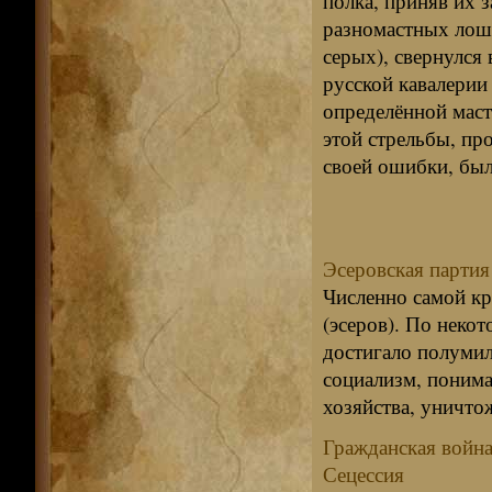
полка, приняв их 
разномастных лошад
серых), свернулся
русской кавалерии
определённой маст
этой стрельбы, пр
своей ошибки, был
Эсеровская партия
Численно самой к
(эсеров). По некот
достигало полумил
социализм, понима
хозяйства, уничтож
Гражданская война
Сецессия