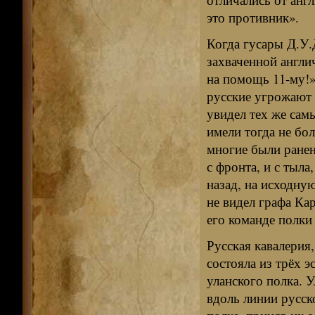
это противник».
Когда гусары Д.У.
захваченной англич
на помощь 11-му!»
русские угрожают
увидел тех же сам
имели тогда не бо
многие были ранен
с фронта, и с тыл
назад, на исходную
не видел графа Ка
его команде полки
Русская кавалерия
состояла из трёх э
уланского полка. 
вдоль линии русск