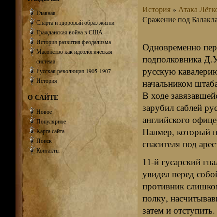
История
»
Атака Лёгк
Главная
Сражение под Балакла
Спарта и здоровый образ жизни
Гражданская война в США
История развития феодализма
Одновременно пере
Масонство как идеологическая
подполковника Д.У
система
русскую кавалерию
Русская революция 1905-1907
История
начальником штаб
В ходе завязавшей
О САЙТЕ
зарубил саблей рус
Новое
английского офице
Популярное
Палмер, который н
Карта сайта
Поиск
спасителя под аре
Контакты
11-й гусарский гн
увидел перед собо
противник слишком
полку, насчитывавш
затем и отступить.