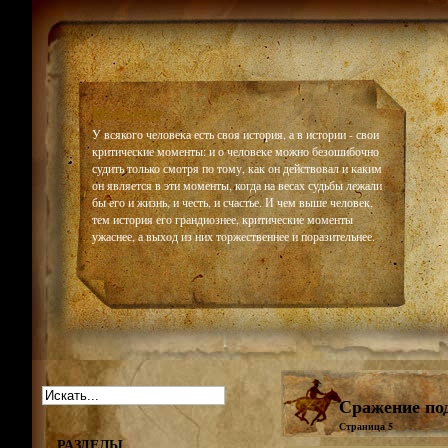
Historiar
У всякого человека есть своя история, а в истории - свои
критические моменты: и о человеке можно безошибочно
судить только смотря по тому, как он действовал и каким
он является в эти моменты, когда на весах судьбы лежали
бы его и жизнь, и честь, и счастье. И чем выше человек,
тем история его грандиознее, критические моменты
ужаснее, а выход из них торжественнее и поразительнее.
Сражение под
Страница 5
РАЗДЕЛЫ