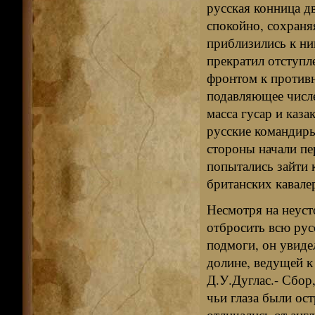
русская конница д
спокойно, сохраняя
приблизились к ни
прекратил отступле
фронтом к противн
подавляющее числе
масса гусар и каза
русские командиры
стороны начали пер
попытались зайти 
британских кавале
Несмотря на неуст
отбросить всю рус
подмоги, он увиде
долине, ведущей к
Д.У.Дуглас.- Сбор
чьи глаза были ос
отличались от англ