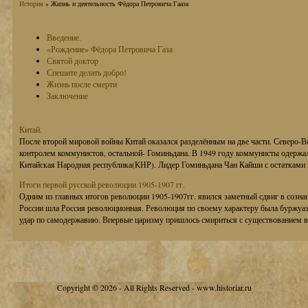
История
» Жизнь и деятельность Фёдора Петровича Гааза
Введение.
«Рождение» Фёдора Петровича Газа
Святой доктор
Спешите делать добро!
Жизнь после смерти
Заключение
Китай.
После второй мировой войны Китай оказался разделённым на две части. Северо-В
контролем коммунистов, остальной- Гоминьдана. В 1949 году коммунисты одержал
Китайская Народная республика(КНР). Лидер Гоминьдана Чан Кайши с остатками во
Итоги первой русской революции 1905-1907 гг.
Одним из главных итогов революции 1905-1907гг. явился заметный сдвиг в сознан
России шла Россия революционная. Революция по своему характеру была буржуаз
удар по самодержавию. Впервые царизму пришлось смириться с существованием в с
Copyright © 2026 - All Rights Reserved - www.historiar.ru