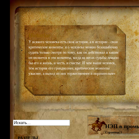
Historiar
У всякого человека есть своя история, а в истории - свои
критические моменты: и о человеке можно безошибочно
судить только смотря по тому, как он действовал и каким
он является в эти моменты, когда на весах судьбы лежали
бы его и жизнь, и честь, и счастье. И чем выше человек,
тем история его грандиознее, критические моменты
ужаснее, а выход из них торжественнее и поразительнее.
НЭП в пром
Страница 1
РАЗДЕЛЫ