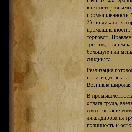
внешнеторговыми о
промышленности бы
23 синдиката, кото
промышленности, с
торговли. Правлен
трестов, причём к
большую или меньш
синдиката.
Реализация готово
производилась на 
Возникла широкая 
В промышленности 
оплата труда, вве
сняты ограничения
ликвидированы тру
повинность и осно