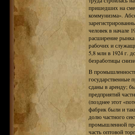
труда строилась н
пришедших на сме
коммунизма». Абс
зарегистрированны
человек в начале 19
расширение рынка 
рабочих и служащи
5,8 млн в 1924 г. д
безработицы снизи
В промышленности 
государственные 
сданы в аренду; 
предприятий частн
(позднее этот «по
фабрик были и так
долю частного сек
промышленной про
часть оптовой тор