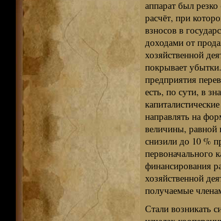
аппарат был резко
расчёт, при котор
взносов в государ
доходами от прода
хозяйственной дея
покрывает убытки.
предприятия перев
есть, по сути, в з
капиталистические
направлять на фор
величины, равной 
снизили до 10 % пр
первоначального к
финансирования р
хозяйственной дея
получаемые членам
Стали возникать с
началах коопераци