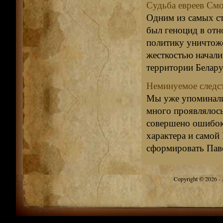
Судьба евреев С
Одним из самых с
был геноцид в отн
политику уничтоже
жесткостью начали
территории Беларус
Неминуемое следс
Мы уже упоминали,
много проявлялос
совершено ошибок 
характера и самой
сформировать Паве
Copyright © 2026 - A