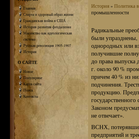
История
»
Политика в
Главная
промышленности
Спарта и здоровый образ жизни
Гражданская война в США
История развития феодализма
Радикальные прео
Масонство как идеологическая
были упразднены, 
система
однородных или в
Русская революция 1905-1907
История
получившие полну
до права выпуска 
О САЙТЕ
г. около 90 % про
Новое
причем 40 % из ни
Популярное
подчинения. Трест
Карта сайта
Поиск
продукцию. Предпр
Контакты
государственного 
Законом предусмат
не отвечает».
ВСНХ, потерявший
предприятий и тре