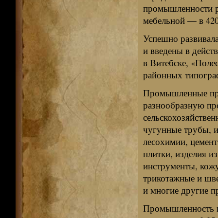
промышленности ре
мебельной — в 420
Успешно развивал
и введены в дейст
в Витебске, «Полес
районных типогра
Промышленные пре
разнообразную пр
сельскохозяйствен
чугунные трубы, и
лесохимии, цемент
плитки, изделия из
инструменты, кожу
трикотажные и шве
и многие другие 
Промышленность в