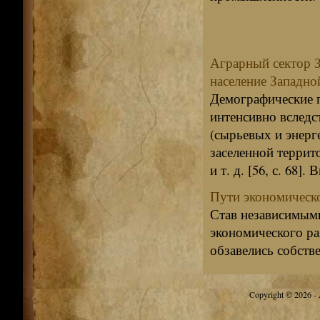
Аграрный сектор З
население Западно
Демографические п
интенсивно вследс
(сырьевых и энерг
заселенной террит
и т. д. [56, с. 68]. 
Пути экономическо
Став независимым
экономического ра
обзавелись собств
Copyright © 2026 - A