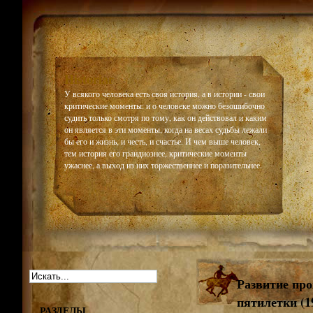
Historiar
У всякого человека есть своя история, а в истории - свои
критические моменты: и о человеке можно безошибочно
судить только смотря по тому, как он действовал и каким
он является в эти моменты, когда на весах судьбы лежали
бы его и жизнь, и честь, и счастье. И чем выше человек,
тем история его грандиознее, критические моменты
ужаснее, а выход из них торжественнее и поразительнее.
Развитие пр
пятилетки (1
РАЗДЕЛЫ