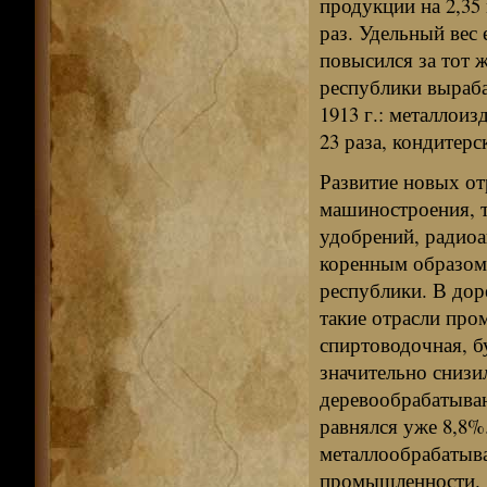
продукции на 2,35 
раз. Удельный вес
повысился за тот 
республики выраба
1913 г.: металлоиз
23 раза, кондитерс
Развитие новых от
машиностроения, 
удобрений, радиоа
коренным образом
республики. В до
такие отрасли пр
спиртоводочная, бу
значительно снизил
деревообрабатываю
равнялся уже 8,8%
металлообрабатыв
промышленности.