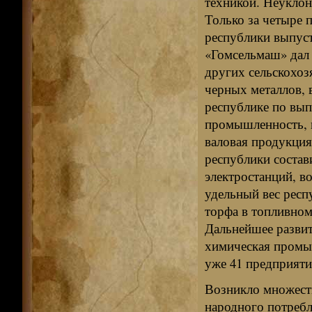
техникой. Неукло
Только за четыре 
республики выпуст
«Гомсельмаш» дал 
других сельскохоз
черных металлов, в
республике по вы
промышленность, 
валовая продукци
республики состав
электростанций, во
удельный вес респ
торфа в топливном
Дальнейшее развит
химическая промыш
уже 41 предприят
Возникло множест
народного потребл