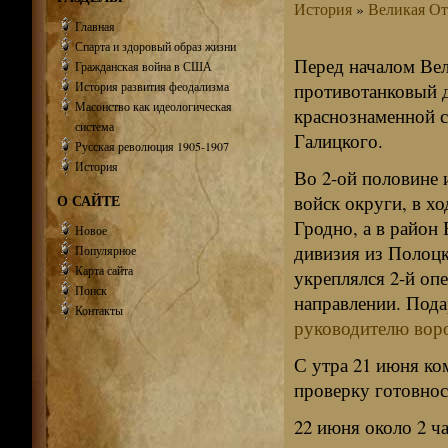
История
»
Великая От
Главная
Спарта и здоровый образ жизни
Перед началом Вел
Гражданская война в США
История развития феодализма
противотанковый 
Масонство как идеологическая
краснознаменной с
система
Галицкого.
Русская революция 1905-1907
История
Во 2-ой половине
О САЙТЕ
войск округи, в х
Гродно, а в район
Новое
дивизия из Полоц
Популярное
Карта сайта
укреплялся 2-й оп
Поиск
направлении.
Пода
Контакты
руководителю вор
С утра 21 июня ко
проверку готовнос
22 июня около 2 ч