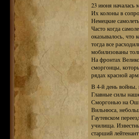
23 июня началась 
Их колоны в сопр
Немецкие самолеты
Часто когда самол
оказывалось, что 
тогда все расходи
мобилизованы толь
На фронтах Велико
сморгонцы, которы
рядах красной арм
В 4-й день войны,
Главные силы наше
Сморгонью на Ошмя
Вильнюса, небольш
Гаутевском переез
училища. Известны
старший лейтенант