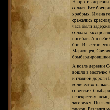
Напротив деревни 
солдат. Все боепр
храбрых. Имена ге
сражались красноа
часа были задержа
солдата расстрели
погибли. А в неб
бои. Известно, что
Марковцев, Светля
бомбардировщики,
А возле деревни С
вошли в местечко 
и главной дороги
количество танков
советских бомбард
перекрестку, немц
загорелся. Пылаю
танков. Раздался 