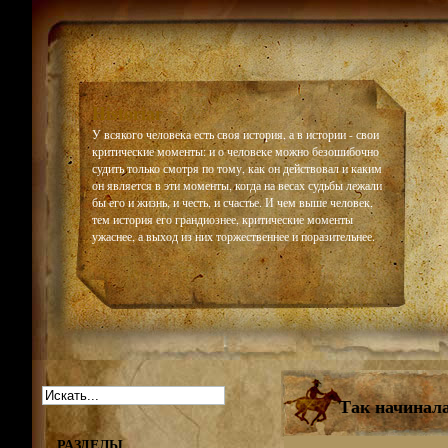
Historiar
У всякого человека есть своя история, а в истории - свои
критические моменты: и о человеке можно безошибочно
судить только смотря по тому, как он действовал и каким
он является в эти моменты, когда на весах судьбы лежали
бы его и жизнь, и честь, и счастье. И чем выше человек,
тем история его грандиознее, критические моменты
ужаснее, а выход из них торжественнее и поразительнее.
Так начинал
РАЗДЕЛЫ