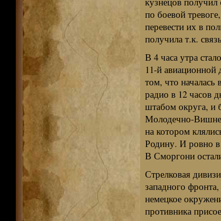
кузнецов получил 
по боевой тревоге
перевести их в пол
получила т.к. связ
В 4 часа утра ста
11-й авиационной 
том, что началась
радио в 12 часов д
штабом округа, и 
Молодечно-Вишнев
на котором клялис
Родину. И ровно в
В Сморгони остали
Стрелковая дивизи
западного фронта,
немецкое окружени
противника присое