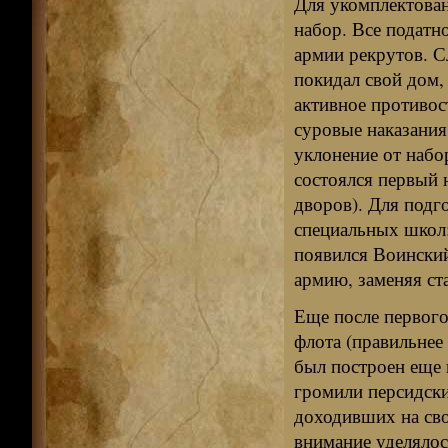
Для укомплектован
набор. Все податн
армии рекрутов. С
покидал свой дом, 
активное противос
суровые наказания
уклонение от набо
состо­ялся первый 
дворов). Для подг
специальных школ: 
появился Воинский
армию, заменяя ст
Еще после первого
флота (правильнее
был построен еще 
громили персидски
доходивших на сво
внимание уделялос