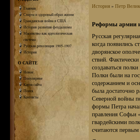
История
»
Петр Вели
Главная
Спарта и здоровый образ жизни
Гражданская война в США
Реформы армии и
История развития феодализма
Масонство как идеологическая
Русская регулярна
система
когда появились с
Русская революция 1905-1907
дворянское ополче
История
ствий. Фактически
О САЙТЕ
создаваться полки 
Новое
Полки были на гос
Популярное
содержанием и ос
Карта сайта
была достаточно ра
Поиск
Контакты
Северной войны по
формы Петра начал
правления Софьи 
гвардейскими полк
считаются первым 