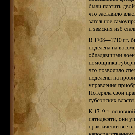
были платить двой
что за­ставило вла
зательное самоупр
и земских изб ста
В 1708—1710 гг. б
поделена на восем
обладавшими военн
помощника губерна
что позволило спе
поделены на прови
управления приобр
Потеряла свои пра
губернских властей
К 1719 г. основно
пятидесяти, они уп
практически все в
непосредственном 