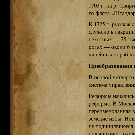
1703 г. на р. Свир
го флота «Штандарт
К 1725 г. русская 
служило в гвардии 
пехотных — 75 тыс
ротах — около 6 т
линейных кораблей
Преобразования 
В первой четверти 
система управлени
Реформы начались 
реформа. В Москве
переименованная в
земские избы. Нов
не подчинявшееся 
повышению доходо