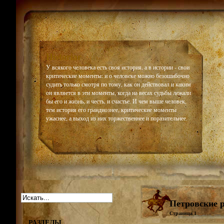
Historiar
У всякого человека есть своя история, а в истории - свои
критические моменты: и о человеке можно безошибочно
судить только смотря по тому, как он действовал и каким
он является в эти моменты, когда на весах судьбы лежали
бы его и жизнь, и честь, и счастье. И чем выше человек,
тем история его грандиознее, критические моменты
ужаснее, а выход из них торжественнее и поразительнее.
Петровские 
Страница 1
РАЗДЕЛЫ