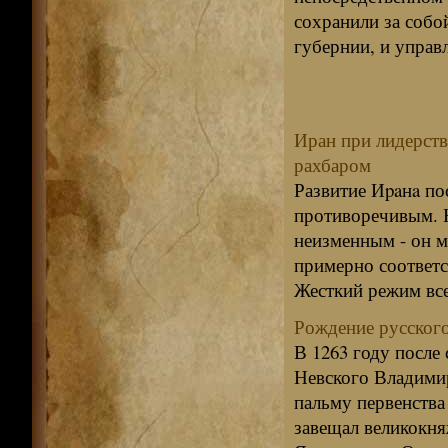
сохранили за собо
губернии, и управ
Иран при лидерств
рахбаром
Развитие Иpaнa по
противоречивым. Н
неизменным - он м
примерно соответ
Жесткий режим все 
Рождение русского
В 1263 году после
Невского Владимир
пальму первенства
завещал великокня