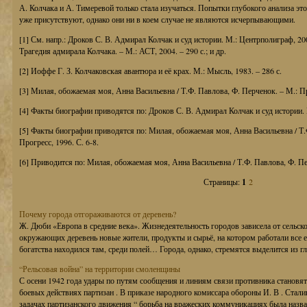
А. Колчака и А. Тимеревой только стала изучаться. Попытки глубокого анализа это
уже присутствуют, однако они ни в коем случае не являются исчерпывающими.
[1] См. напр.: Дроков С. В. Адмирал Колчак и суд истории. М.: Центрполиграф, 200
Трагедия адмирала Колчака. – М.: АСТ, 2004. – 290 с.; и др.
[2] Иоффе Г. З. Колчаковская авантюра и её крах. М.: Мысль, 1983. – 286 с.
[3] Милая, обожаемая моя, Анна Васильевна / Т.Ф. Павлова, Ф. Перченок. – М.: Про
[4] Факты биографии приводятся по: Дроков С. В. Адмирал Колчак и суд истории. 
[5] Факты биографии приводятся по: Милая, обожаемая моя, Анна Васильевна / Т.
Прогресс, 1996. С. 6-8.
[6] Приводится по: Милая, обожаемая моя, Анна Васильевна / Т.Ф. Павлова, Ф. Пер
Страницы:
1
2
Почему города отгораживаются от деревень?
Ж. Дюби «Европа в средние века». Жизнедеятельность городов зависела от сельско
окружающих деревень новые жители, продукты и сырьё, на котором работали все е
богатства находился там, среди полей… Города, однако, стремятся выделится из гла
“Рельсовая война” на территории смоленщины
С осени 1942 года удары по путям сообщения и линиям связи противника становя
боевых действиях партизан . В приказе народного комиссара обороны И. В . Сталин
задачах партизанского движения “ борьба на вражеских коммуникациях была назван