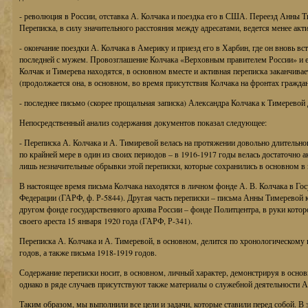
- революция в России, отставка А. Колчака и поездка его в США. Переезд Анны 
Переписка, в силу значительного расстояния между адресатами, ведется менее акт
- окончание поездки А. Колчака в Америку и приезд его в Харбин, где он вновь вст
последней с мужем. Провозглашение Колчака «Верховным правителем России» и ег
Колчак и Тимерева находятся, в основном вместе и активная переписка заканчиваетс
(продолжается она, в основном, во время присутствия Колчака на фронтах гражда
- последнее письмо (скорее прощальная записка) Александра Колчака к Тимеревой 
Непосредственный анализ содержания документов показал следующее:
- Переписка А. Колчака и А. Тимиревой велась на протяжении довольно длительног
по крайней мере в один из своих периодов – в 1916-1917 годы велась достаточно а
лишь незначительные обрывки этой переписки, которые сохранились в основном в 
В настоящее время письма Колчака находятся в личном фонде А. В. Колчака в Го
Федерации (ГАРФ, ф. Р-5844). Другая часть переписки – письма Анны Тимеревой 
другом фонде государственного архива России – фонде Политцентра, в руки котор
своего ареста 15 января 1920 года (ГАРФ, Р-341).
Переписка А. Колчака и А. Тимеревой, в основном, делится по хронологическому
годов, а также письма 1918-1919 годов.
Содержание переписки носит, в основном, личный характер, демонстрируя в осно
однако в ряде случаев присутствуют также материалы о служебной деятельности А
Таким образом, мы выполнили все цели и задачи, которые ставили перед собой. В 