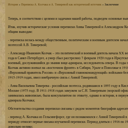
История
»
Переписка А. Колчака и А. Тимиревой как исторический источник
» Заключение
Теперь, в соответствии с целями и задачами нашей работы, подведем основные вы
Итак, изучив исторические условия переписки Анны Тимеревой и Александром 
общим выводам:
- переписка велась между общественным, политическим и военным деятелем нача
поэтессой А.В. Тимеревой;
- Александр Иванович Колчак – это политический и военный деятель начала XX ве
года в Санкт-Петербурге, а умер (был расстрелян) 7 февраля 1920 года в Иркутск
военный, дослужившийся до звания вице-адмирала, исследователь севера. В годы
Колчак активно воевал на «восточном фронте» в Сибири, Урале и Поволжье в 1918
«Верховный правитель России» и «Верховный главнокомандующий» войсками бело
1915-1919 годах, имел внебрачную связь с Анной Тимеревой;
- Анна Васильевна Тимерева - российская поэтесса, родившаяся в 1893 году в Кисл
Москве (1975 год). В 1911-1918 годах замужем за С.Н. Тимеревым (морской офиц
занималась живописью, была консультантом по этикету, однако в истории, в перву
адмирала Колчака;
Обстоятельства создания переписки связаны с рядом моментов биографии адресат
- перевод А. Колчака из Гельсингфорсе, где он познакомился с Анной Тимеревой в
периоду относят первые письма изучаемой переписки. Период длиться с 1916 по 19
довольно велико;