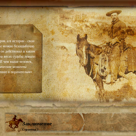
ия, а в истории - свои
ке можно безошибочно
 он действовал и каким
на весах судьбы лежали
. И чем выше человек,
тические моменты
ннее и поразительнее.
Заключение
Страница 1