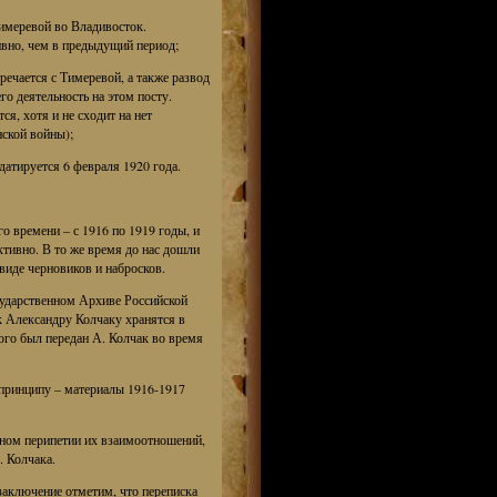
Тимеревой во Владивосток.
ивно, чем в предыдущий период;
речается с Тимеревой, а также развод
о деятельность на этом посту.
я, хотя и не сходит на нет
нской войны);
датируется 6 февраля 1920 года.
о времени – с 1916 по 1919 годы, и
ктивно. В то же время до нас дошли
виде черновиков и набросков.
сударственном Архиве Российской
к Александру Колчаку хранятся в
ого был передан А. Колчак во время
 принципу – материалы 1916-1917
вном перипетии их взаимоотношений,
. Колчака.
заключение отметим, что переписка