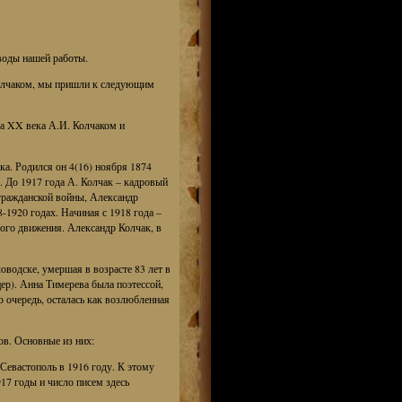
воды нашей работы.
Колчаком, мы пришли к следующим
ла XX века А.И. Колчаком и
ка. Родился он 4(16) ноября 1874
е. До 1917 года А. Колчак – кадровый
 гражданской войны, Александр
-1920 годах. Начиная с 1918 года –
го движения. Александр Колчак, в
оводске, умершая в возрасте 83 лет в
ер). Анна Тимерева была поэтессой,
ю очередь, осталась как возлюбленная
ов. Основные из них:
 Севастополь в 1916 году. К этому
17 годы и число писем здесь