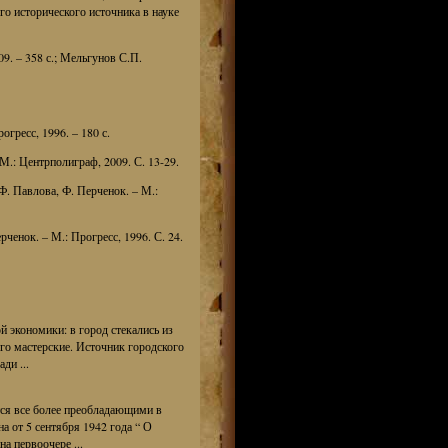
го исторического источника в науке
9. – 358 с.; Мельгунов С.П.
гресс, 1996. – 180 с.
М.: Центрполиграф, 2009. С. 13-29.
Ф. Павлова, Ф. Перченок. – М.:
ченок. – М.: Прогресс, 1996. С. 24.
й экономики: в город стекались из
го мастерские. Источник городского
ди ...
тся все более преобладающими в
а от 5 сентября 1942 года “ О
а первоочере ...