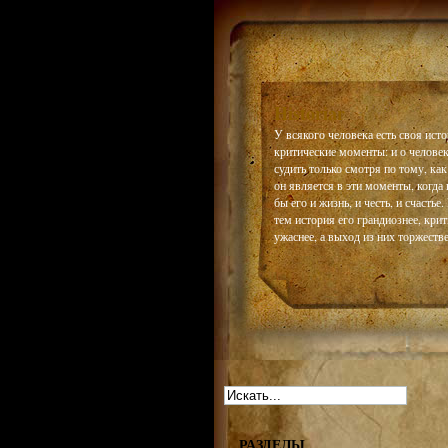
Historiar
У всякого человека есть своя истор
критические моменты: и о челове
судить только смотря по тому, как
он является в эти моменты, когда 
бы его и жизнь, и честь, и счастье
тем история его грандиознее, кри
ужаснее, а выход из них торжестве
РАЗДЕЛЫ