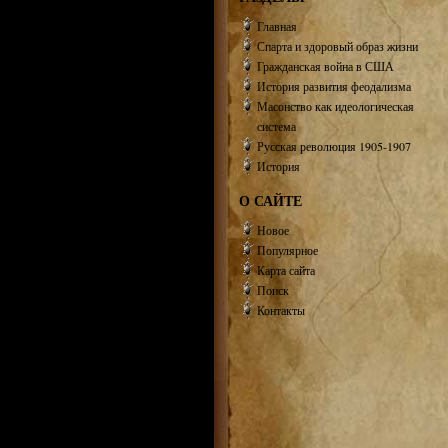
Главная
Спарта и здоровый образ жизни
Гражданская война в США
История развития феодализма
Масонство как идеологическая
система
Русская революция 1905-1907
История
О САЙТЕ
Новое
Популярное
Карта сайта
Поиск
Контакты