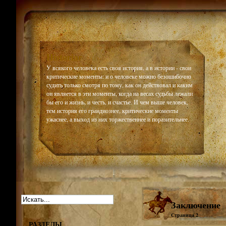
Historiar
У всякого человека есть своя история, а в истории - свои
критические моменты: и о человеке можно безошибочно
судить только смотря по тому, как он действовал и каким
он является в эти моменты, когда на весах судьбы лежали
бы его и жизнь, и честь, и счастье. И чем выше человек,
тем история его грандиознее, критические моменты
ужаснее, а выход из них торжественнее и поразительнее.
Заключение
Страница 2
РАЗДЕЛЫ