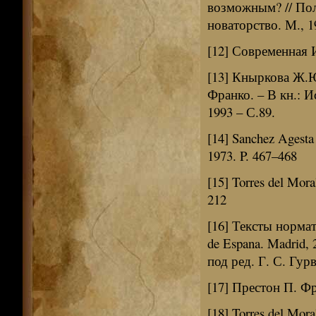
возможным? // Пол
новаторство. М., 19
[12] Современная И
[13] Кныркова Ж.
Франко. – В кн.: И
1993 – С.89.
[14] Sanchez Agesta
1973. P. 467–468
[15] Torres del Mora
212
[16] Тексты нормат
de Espana. Madrid
под ред. Г. С. Гур
[17] Престон П. Фра
[18] Torres del Mora