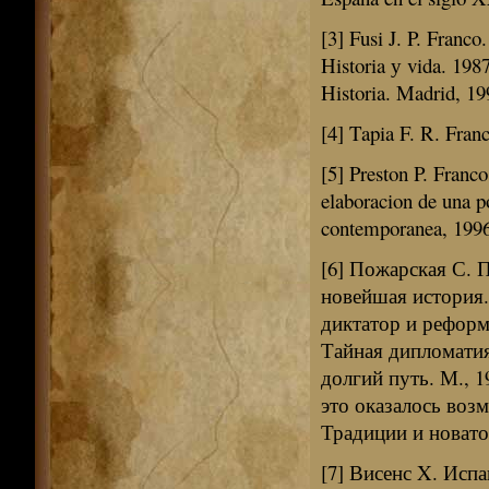
[3] Fusi J. P. Franc
Historia у vida. 198
Historia. Madrid, 19
[4] Tapia F. R. Fran
[5] Preston P. Franc
elaboracion de una po
contemporanea, 199
[6] Пожарская С. П
новейшая история.
диктатор и реформа
Тайная дипломатия
долгий путь. М., 
это оказалось воз
Традиции и новатор
[7] Висенс X. Исп