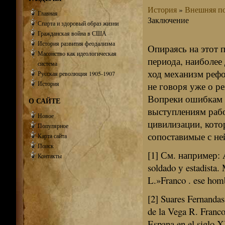
История
»
Внешняя по
Главная
Заключение
Спарта и здоровый образ жизни
Гражданская война в США
История развития феодализма
Опираясь на этот 
Масонство как идеологическая
периода, наиболее
система
ход механизм рефо
Русская революция 1905-1907
История
не говоря уже о р
Вопреки ошибкам п
О САЙТЕ
выступлениям рабо
Новое
цивилизации, кото
Популярное
сопоставимые с не
Карта сайта
Поиск
[1] См. например: Ar
Контакты
soldado у estadista.
L.»Franco . ese homb
[2] Suares Fernandas
de la Vega R. Franco,
Espana en el siglo 