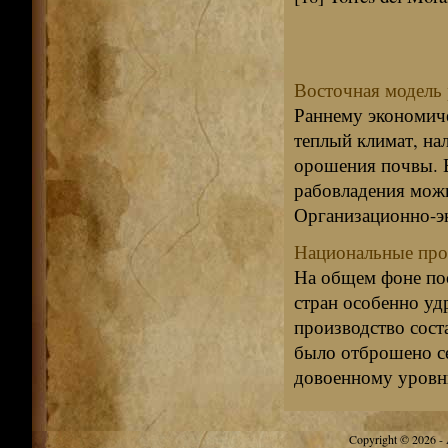
Восточная модель
Раннему экономиче
теплый климат, на
орошения почвы. 
рабовладения можн
Организационно-эк
Национальные про
На общем фоне по
стран особенно уд
производство соста
было отброшено се
довоенному уровню
Copyright © 2026 - A