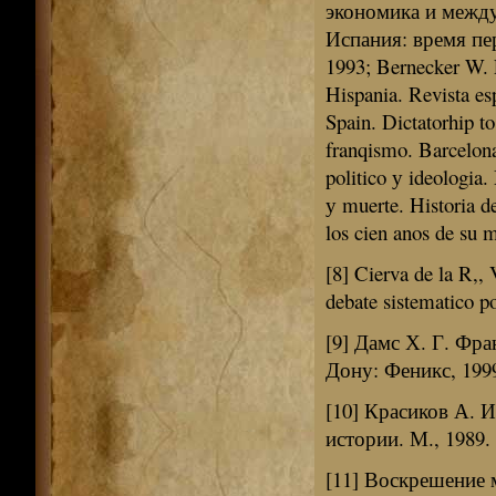
экономика и межд
Испания: время пер
1993; Bernecker W. L
Hispania. Revista es
Spain. Dictatorhip t
franqismo. Barcelon
politico у ideologia
у muerte. Historia d
los cien anos de su 
[8] Cierva de la R,,
debate sistematico po
[9] Дамс Х. Г. Фра
Дону: Феникс, 199
[10] Красиков А. 
истории. М., 1989. 
[11] Воскрешение 