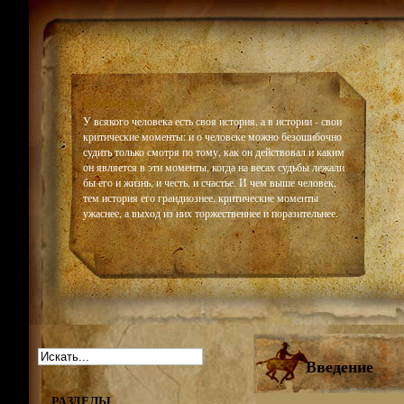
Historiar
У всякого человека есть своя история, а в истории - свои
критические моменты: и о человеке можно безошибочно
судить только смотря по тому, как он действовал и каким
он является в эти моменты, когда на весах судьбы лежали
бы его и жизнь, и честь, и счастье. И чем выше человек,
тем история его грандиознее, критические моменты
ужаснее, а выход из них торжественнее и поразительнее.
Введение
РАЗДЕЛЫ