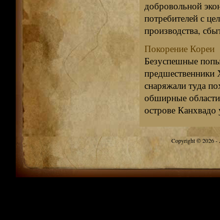
добровольной эко
потребителей с це
производства, сбыт
Покорение Кореи
Безуспешные попы
предшественники Ху
снаряжали туда по
обширные области 
острове Канхвадо у
Copyright © 2026 - A