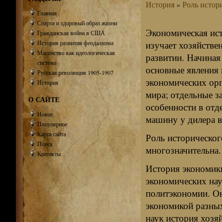
История
»
Роль истор
Главная
Спарта и здоровый образ жизни
Экономическая ист
Гражданская война в США
История развития феодализма
изучает хозяйстве
Масонство как идеологическая
развитии. Начиная
система
основные явления 
Русская революция 1905-1907
экономических орг
История
мира; отдельные з
О САЙТЕ
особенности в отд
Новое
машину у дилера в
Популярное
Карта сайта
Роль историческог
Поиск
многозначительна.
Контакты
История экономики
экономических нау
политэкономии. Он
экономикой разных
наук история хозя