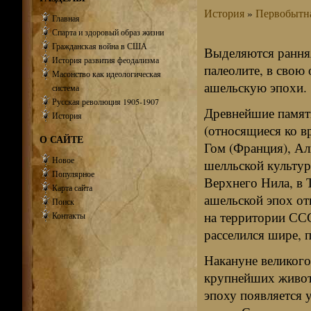
История
»
Первобытна
Главная
Спарта и здоровый образ жизни
Гражданская война в США
Выделяются ранняя
История развития феодализма
палеолите, в свою
Масонство как идеологическая
ашельскую эпохи.
система
Русская революция 1905-1907
Древнейшие памят
История
(относящиеся ко вр
О САЙТЕ
Гом (Франция), Ал
Новое
шелльской культур
Популярное
Верхнего Нила, в 
Карта сайта
ашельской эпох от
Поиск
на территории ССС
Контакты
расселился шире,
Накануне великого
крупнейших животн
эпоху появляется 