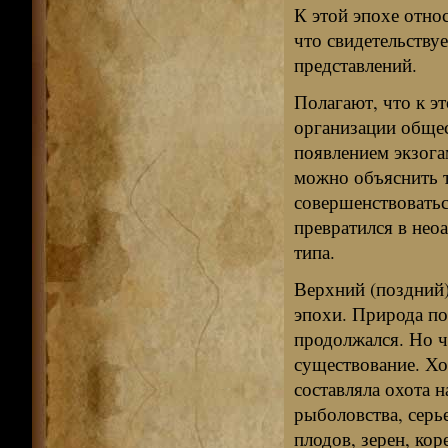
К этой эпохе отно
что свидетельству
представлений.
Полагают, что к э
организации общес
появлением экзога
можно объяснить т
совершенствоваться
превратился в нео
типа.
Верхний (поздний)
эпохи. Природа по
продолжался. Но ч
существование. Хо
составляла охота 
рыболовства, серь
плодов, зерен, кор