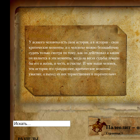
Historiar
У всякого человека есть своя история, а в истории - свои
критические моменты: и о человеке можно безошибочно
судить только смотря по тому, как он действовал и каким
он является в эти моменты, когда на весах судьбы лежали
бы его и жизнь, и честь, и счастье. И чем выше человек,
тем история его грандиознее, критические моменты
ужаснее, а выход из них торжественнее и поразительнее.
Палеолит – о
Страница 1
РАЗДЕЛЫ