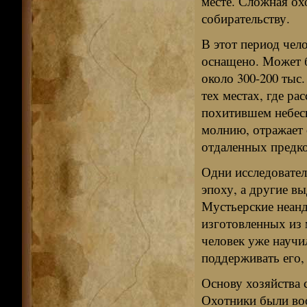
месте. Сложная ох
собирательству.
В этот период чел
оснащено. Может 
около 300-200 тыс
тех местах, где ра
похитившем небес
молнию, отражает
отдаленных предко
Одни исследовател
эпоху, а другие вы
Мустьерские неанд
изготовленных из 
человек уже научил
поддерживать его,
Основу хозяйства с
Охотники были во