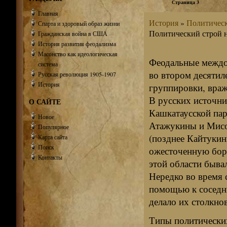
Страница 3
Главная
История
»
Политическо
Спарта и здоровый образ жизни
Политический строй на
Гражданская война в США
История развития феодализма
Масонство как идеологическая
Феодальные междоу
система
во втором десятил
Русская революция 1905-1907
История
группировки, враж
В русских источни
О САЙТЕ
Кашкатаусской пар
Новое
Атажукины и Мисо
Популярное
(позднее Кайтукин
Карта сайта
Поиск
ожесточенную борь
Контакты
этой области бывал
Нередко во время 
помощью к соседн
делало их столкно
Типы политических