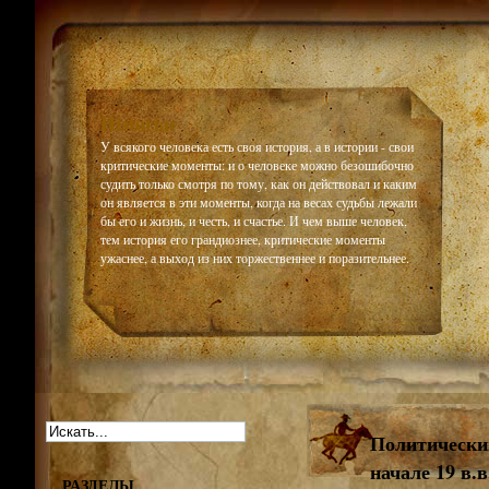
Historiar
У всякого человека есть своя история, а в истории - свои
критические моменты: и о человеке можно безошибочно
судить только смотря по тому, как он действовал и каким
он является в эти моменты, когда на весах судьбы лежали
бы его и жизнь, и честь, и счастье. И чем выше человек,
тем история его грандиознее, критические моменты
ужаснее, а выход из них торжественнее и поразительнее.
Политический
начале 19 в.в
РАЗДЕЛЫ