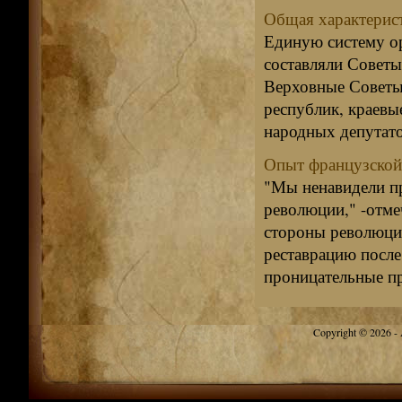
Общая характерис
Единую систему ор
составляли Совет
Верховные Советы
республик, краевы
народных депутато
Опыт французской
"Мы ненавидели п
революции," -отме
стороны революции,
реставрацию после
проницательные пре
Copyright © 2026 - A