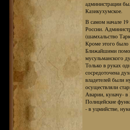
администрации был
Казикухумское.
В самом начале 19
России. Администр
(шамхальство Тарко
Кроме этого было 
Ближайшими помощ
мусульманского ду
Только в руках од
сосредоточена дух
владетелей были н
осуществляли стар
Аварии, куначу- в 
Полицейские функц
- в уцмийстве, нук