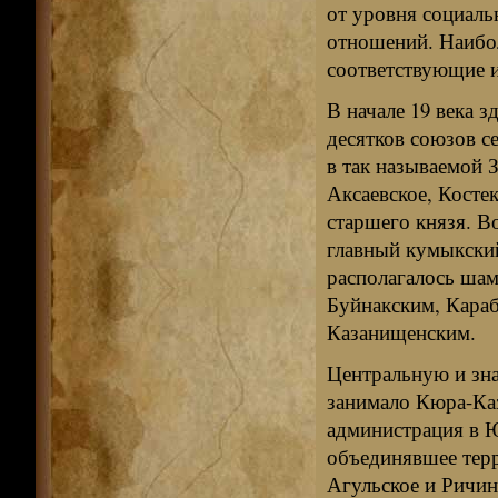
от уровня социаль
отношений. Наибо
соответствующие и
В начале 19 века з
десятков союзов с
в так называемой 
Аксаевское, Косте
старшего князя. В
главный кумыкский
располагалось шам
Буйнакским, Караб
Казанищенским.
Центральную и зна
занимало Кюра-Каз
администрация в 
объединявшее терр
Агульское и Ричинс