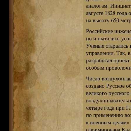
аналогам. Инициат
августе 1828 года
на высоту 650 метр
Российские инжене
но и пытались усо
Ученые старались 
управлении. Так, в
разработал проект
особым проволочн
Число воздухоплав
создано Русское о
великого русского
воздухоплавательн
четыре года при Г
по применению во
к военным целям».
сформирована Кадр