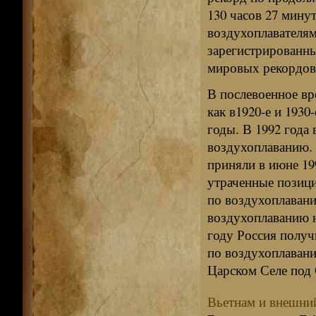
130 часов 27 минут
воздухоплавателям
зарегистрированн
мировых рекордов
В послевоенное вр
как в1920-е и 193
годы. В 1992 года
воздухоплаванию.
приняли в июне 19
утраченные позици
по воздухоплаван
воздухоплаванию н
году Россия получ
по воздухоплавани
Царском Селе под 
Вьетнам и внешний