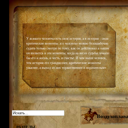
Historiar
У всякого человека есть своя история, а в истории - свои
критические моменты: и о человеке можно безошибочно
судить только смотря по тому, как он действовал и каким
он является в эти моменты, когда на весах судьбы лежали
бы его и жизнь, и честь, и счастье. И чем выше человек,
тем история его грандиознее, критические моменты
ужаснее, а выход из них торжественнее и поразительнее.
Воздухоплава
РАЗДЕЛЫ