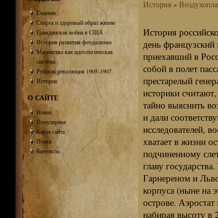
История
»
Воздухопла
Главная
Спарта и здоровый образ жизни
История российско
Гражданская война в США
История развития феодализма
день французский 
Масонство как идеологическая
приехавший в Рос
система
собой в полет пасс
Русская революция 1905-1907
престарелый генер
История
историки считают,
О САЙТЕ
тайно выяснить во
Новое
и дали соответств
Популярное
исследователей, во
Карта сайта
хватает в жизни о
Поиск
Контакты
подчиненному слет
главу государства.
Гарнереном и Льво
корпуса (ныне на 
острове. Аэростат
набирая высоту в 