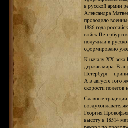
в русской армии р
Александра Матвее
проводило военные
1886 года российс
войск Петербургск
получили в русско
сформировано уже 
К началу XX века 
держав мира. В ап
Петербург – прин
А в августе того 
скорости полетов н
Славные традиции
воздухоплавателям
Георгия Прокофьев
высоту в 18514 ме
рекорд по продолж