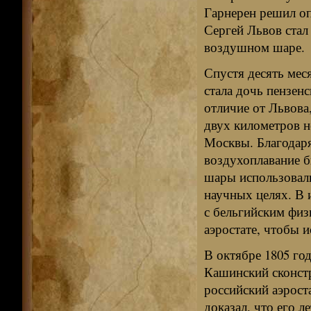
Гарнерен решил оп
Сергей Львов стал
воздушном шаре.
Спустя десять мес
стала дочь пензен
отличие от Львова
двух километров н
Москвы. Благодар
воздухоплавание 
шары использовали
научных целях. В 
с бельгийским физ
аэростате, чтобы 
В октябре 1805 го
Кашинский сконстр
российский аэрост
доказал, что его 