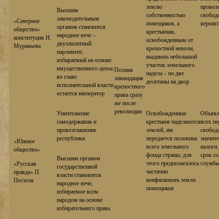
землю
провоз
Высшим
собственностью
свобода
законодательным
«Северное
помещиков, а
вероис
органом становится
общество»
крестьянам,
народное вече –
конституция Н.
освобожденным от
двухпалатный
Муравьева
крепостной неволи,
парламент,
выдавать небольшой
избираемый на основе
участок земельного
имущественного ценза;
Полная
надела – по две
во главе
ликвидация
десятины на двор
исполнительной власти
крепостного
остается император
права сразу
же после
революции
Уничтожение
Освобожденные
Объявл
самодержавия и
крестьяне наделяются
всех пе
провозглашение
землей, им
свобода
республики
передается половина
значит
«Южное
всего земельного
налоги,
общество»
фонда страны; для
срок со
Высшим органом
этого предполагалось
служб
«Русская
государственной
частично
правда» П.
власти становится
конфисковать земли
Пестеля
народное вече,
помещиков
избираемое всем
народом на основе
избирательного права