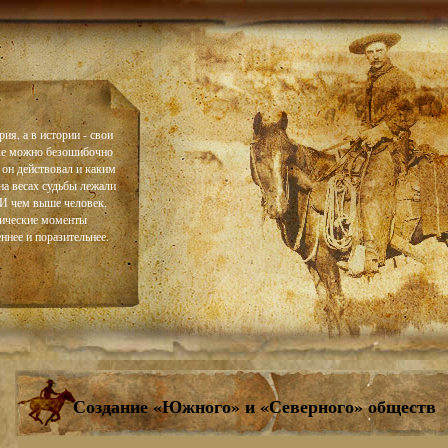
ия, а в истории - свои
ке можно безошибочно
 он действовал и каким
на весах судьбы лежали
. И чем выше человек,
тические моменты
ннее и поразительнее.
Создание «Южного» и «Северного» обществ