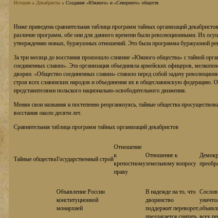
История
»
Декабристы
» Создание «Южного» и «Северного» обществ
Ниже приведена сравнительная таблица программ тайных организаций декабристов.
различие программ, обе они для данного времени были революционными. Их осущ
утверждению новых, буржуазных отношений. Это была программа буржуазной ре
За три месяца до восстания произошло слияние «Южного общества» с тайной орг
соединенных славян». Эта организация объединяла армейских офицеров, мелкопо
дворян. «Общество соединенных славян» ставило перед собой задачу революцион
строя всех славянских народов и объединения их в общеславянскую федерацию. О
представителями польского национально-освободительного движения.
Меняя свои названия и постепенно реорганизуясь, тайные общества просуществова
восстания около десяти лет.
Сравнительная таблица программ тайных организаций декабристов
Отношение
к
Отношение к
Демокр
Тайные общества
Государственный строй
крепостному
земельному вопросу
преобр
праву
Объявление России
В надежде на то, что
Сослов
конституционной
дворянство
уничто
монархией
поддержит переворот,
объявл
предлагается считать
всех пе