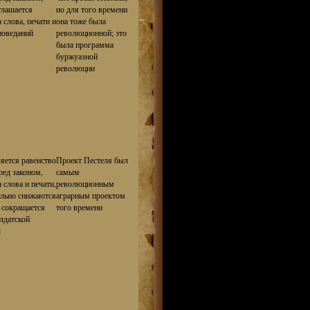
глашается
но для того времени
 слова, печати и
она тоже была
поведаний
революционной; это
была программа
буржуазной
революции
яется равенство
Проект Пестеля был
ред законом,
самым
 слова и печати,
революционным
ельно снижаются
аграрным проектом
 сокращается
того времени
лдатской
ы