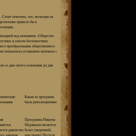
 Стоит отметить, что, несмотря на
ествление привело бы к
волюции.
анизацией под названием «Общество
местных и совсем беспоместных
ного преобразования общественного
но попыталось установить контакты с
ли со дня своего основания до дня
атические
Какая из программ
азования
была революционнее
ия
Программа Никиты
жаются,
Муравьева является
яется равенство
более умеренной,
ред законом,
чем проект Пестеля,