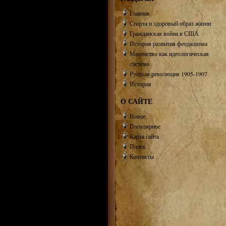
Главная
Спарта и здоровый образ жизни
Гражданская война в США
История развития феодализма
Масонство как идеологическая
система
Русская революция 1905-1907
История
О САЙТЕ
Новое
Популярное
Карта сайта
Поиск
Контакты