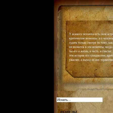
Historiar
У всякого человека есть своя истор
критические моменты: и о челове
судить только смотря по тому, как
он является в эти моменты, когда 
бы его и жизнь, и честь, и счастье
тем история его грандиознее, кри
ужаснее, а выход из них торжестве
РАЗДЕЛЫ