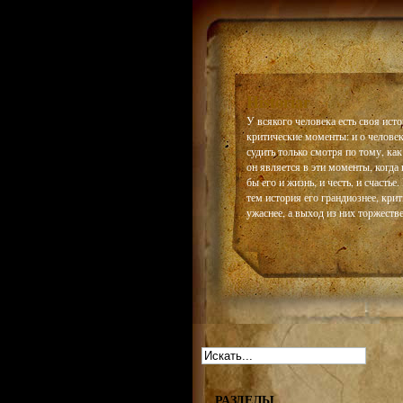
Historiar
У всякого человека есть своя истор
критические моменты: и о челове
судить только смотря по тому, как
он является в эти моменты, когда 
бы его и жизнь, и честь, и счастье
тем история его грандиознее, кри
ужаснее, а выход из них торжестве
РАЗДЕЛЫ