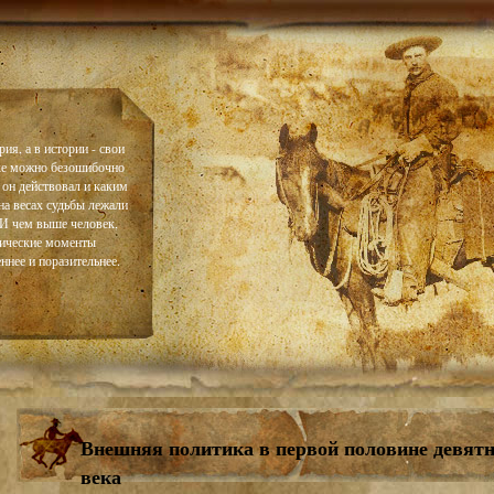
ия, а в истории - свои
ке можно безошибочно
 он действовал и каким
на весах судьбы лежали
. И чем выше человек,
тические моменты
ннее и поразительнее.
Внешняя политика в первой половине девятн
века