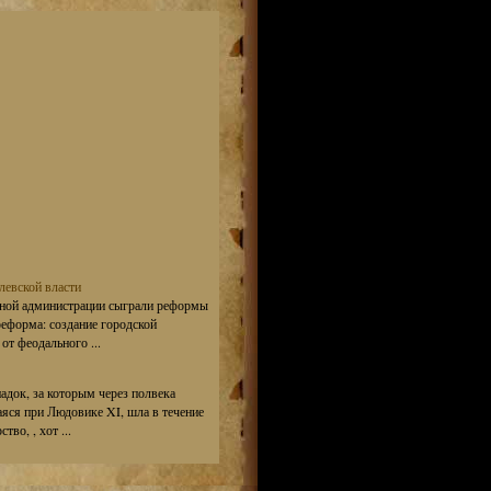
левской власти
ьной администрации сыграли реформы
реформа: создание городской
от феодального ...
адок, за которым через полвека
яся при Людовике XI, шла в течение
во, , хот ...