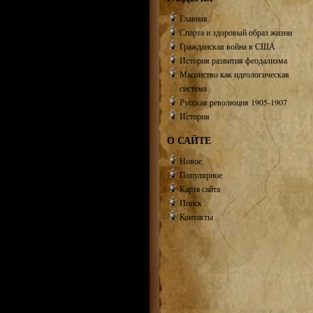
Главная
Спарта и здоровый образ жизни
Гражданская война в США
История развития феодализма
Масонство как идеологическая
система
Русская революция 1905-1907
История
О САЙТЕ
Новое
Популярное
Карта сайта
Поиск
Контакты