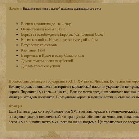
История
» Внешняя политика в первой половине девятнадцатого века
Внешняя политика до 1812 года
Отечественная война 1812 г.
Борьба за освобождение Европы. "Священный Союз"
Крымская война. Начало русско-турецкой войны
Вступление союзников
Кампания 1854
Вторжение в Крым и осада Севастополя
Другие театры военных действий
Дипломатические усилия
Процесс централизации государства в XIII –XV веках. Людовик IX –усиление коро
Большую роль в повышении авторитета королевской власти и укреплении централ
короля Людовика IX (1226—1270 гг.). Важное место среди них занимала военная 
милиции, отрядов наемников. В результате король в меньшей степени стал зависеть 
Франция
Если Испания уже со второй половины XVI в начала переживать экономический уп
последовал упадок политический, то французская абсолютная монархия, сложивша
всего XVI в. и почти всего XVII века по линии подъема. Централизованное государст