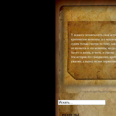
Historiar
У всякого человека есть своя истор
критические моменты: и о челове
судить только смотря по тому, как
он является в эти моменты, когда 
бы его и жизнь, и честь, и счастье
тем история его грандиознее, кри
ужаснее, а выход из них торжестве
РАЗДЕЛЫ