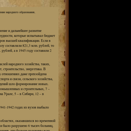
ние народного образования,
ление и дальнейшее развитие
трудности, которые испытывал бюджет
дров высшей квалификации. Если в
олу составляли 821,3 млн. рублей, то
. рублей, а в 1945 году составили 2
слей народного хозяйства, таких,
, строительство, энергетика. В
ых отношениях даже превзойдена
орта и связи, сельского хозяйства,
едений шло формирование новых.
ромышленных и строительных, 7 –
а Урале, 5 – в Сибири, 12 – в
1941-1942 годах из вузов выбыло
 областях, оказавшихся во временной
и было разрушено 6 тысяч больниц,
аториев, что больше половины всех