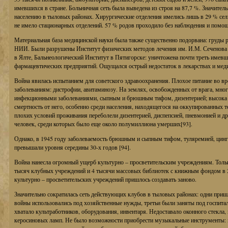
имевшихся в стране. Больничная сеть была выведена из строя на 87,7 %. Значите
населению в тыловых районах. Хирургические отделения имелись лишь в 29 % сел
не имело стационарных отделений. 57 % родов проходило без наблюдения и помощи
Материальная база медицинской науки была также существенно подорвана: груды р
НИИ. Были разрушены Институт физических методов лечения им. И.М. Сеченова в
в Ялте, Бальнеологический Институт в Пятигорске: уничтожена почти треть имевши
фармацевтических предприятий. Ощущался острый недостаток в лекарствах и мед
Война явилась испытанием для советского здравоохранения. Плохое питание во в
заболеваниям: дистрофии, авитаминозу. На землях, освобожденных от врага, мно
инфекционными заболеваниями, сыпным и брюшным тифом, дизентерией; высока б
смертность от него, особенно среди населения, находящегося на оккупированных т
плохих условий проживания переболели дизентерией, диспепсией, пневмонией и д
человек, среди которых было еще около полумиллиона умерших[93].
Однако, в 1945 году заболеваемость брюшным и сыпным тифом, туляремией, цинг
превышали уровня середины 30-х годов [94].
Война нанесла огромный ущерб культурно – просветительским учреждениям. Тольк
тысяч клубных учреждений и 4 тысячи массовых библиотек с книжным фондом в 2
культурно – просветительских учреждений пришлось создавать заново.
Значительно сократилась сеть действующих клубов в тыловых районах: одни пришл
войны использовались под хозяйственные нужды, третьи были заняты под госпитали
хватало культработников, оборудования, инвентаря. Недоставало оконного стекла,
керосиновых ламп. Не было возможности приобрести музыкальные инструменты: