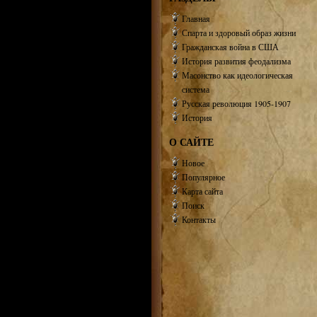
Главная
Спарта и здоровый образ жизни
Гражданская война в США
История развития феодализма
Масонство как идеологическая
система
Русская революция 1905-1907
История
О САЙТЕ
Новое
Популярное
Карта сайта
Поиск
Контакты