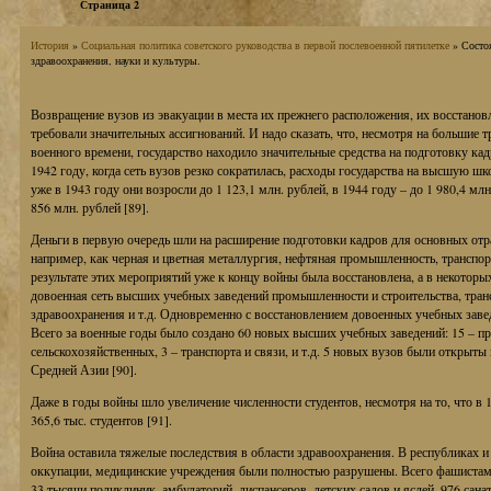
Страница 2
История
»
Социальная политика советского руководства в первой послевоенной пятилетке
» Состоя
здравоохранения, науки и культуры.
Возвращение вузов из эвакуации в места их прежнего расположения, их восстанов
требовали значительных ассигнований. И надо сказать, что, несмотря на большие 
военного времени, государство находило значительные средства на подготовку ка
1942 году, когда сеть вузов резко сократилась, расходы государства на высшую шк
уже в 1943 году они возросли до 1 123,1 млн. рублей, в 1944 году – до 1 980,4 млн
856 млн. рублей [89].
Деньги в первую очередь шли на расширение подготовки кадров для основных отра
например, как черная и цветная металлургия, нефтяная промышленность, транспорт
результате этих мероприятий уже к концу войны была восстановлена, а в некотор
довоенная сеть высших учебных заведений промышленности и строительства, трансп
здравоохранения и т.д. Одновременно с восстановлением довоенных учебных зав
Всего за военные годы было создано 60 новых высших учебных заведений: 15 – п
сельскохозяйственных, 3 – транспорта и связи, и т.д. 5 новых вузов были открыты н
Средней Азии [90].
Даже в годы войны шло увеличение численности студентов, несмотря на то, что в 
365,6 тыс. студентов [91].
Война оставила тяжелые последствия в области здравоохранения. В республиках и
оккупации, медицинские учреждения были полностью разрушены. Всего фашистам
33 тысячи поликлиник, амбулаторий, диспансеров, детских садов и яслей, 976 сан