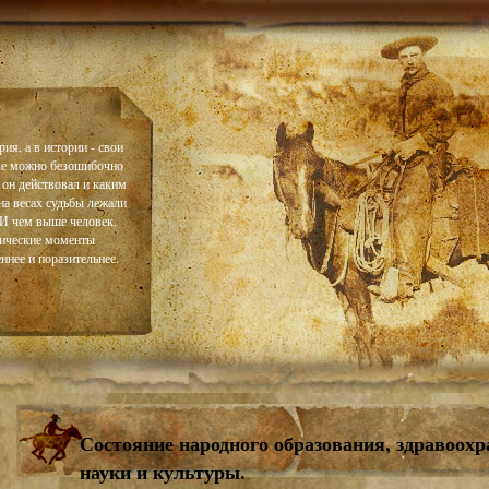
ия, а в истории - свои
ке можно безошибочно
 он действовал и каким
на весах судьбы лежали
. И чем выше человек,
тические моменты
ннее и поразительнее.
Состояние народного образования, здравоохр
науки и культуры.