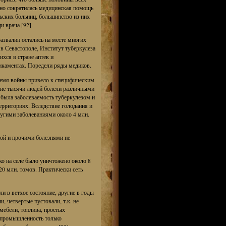
льно сократилась медицинская помощь
ьских больниц, большинство из них
 врача [92].
азвалин остались на месте многих
 Севастополе, Институт туберкулеза
хся в стране аптек и
икаментах. Поредели ряды медиков.
ремя войны привело к специфическим
гие тысячи людей болели различными
ыла заболеваемость туберкулезом и
ерриториях. Вследствие голодания и
ругими заболеваниями около 4 млн.
ой и прочими болезнями не
о на селе было уничтожено около 8
0 млн. томов. Практически сеть
и в ветхое состояние, другие в годы
, четвертые пустовали, т.к. не
 мебели, топлива, простых
 промышленность только