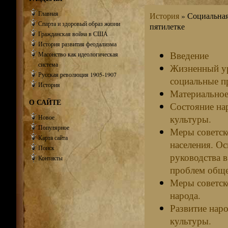
Главная
История
» Социальная
Спарта и здоровый образ жизни
пятилетке
Гражданская война в США
История развития феодализма
Введение
Масонство как идеологическая
система
Жизненный ур
Русская революция 1905-1907
социальные п
История
Материальное
О САЙТЕ
Состояние на
культуры.
Новое
Популярное
Меры советск
Карта сайта
населения. О
Поиск
руководства 
Контакты
проблем обще
Меры советск
народа.
Развитие наро
культуры.