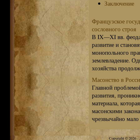
Заключение
Французское госуд
сословного строя
В IX—XI вв. феод
развитие и станов
монопольного прав
землевладение. Од
хозяйства продолж
Масонство в Росси
Главной проблемой
развития, проникн
материала, котора
масонскими закона
чрезвычайно мало с
Copyright © 2026 - A