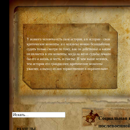
Historiar
У всякого человека есть своя история, а в истории - свои
критические моменты: и о человеке можно безошибочно
судить только смотря по тому, как он действовал и каким
он является в эти моменты, когда на весах судьбы лежали
бы его и жизнь, и честь, и счастье. И чем выше человек,
тем история его грандиознее, критические моменты
ужаснее, а выход из них торжественнее и поразительнее.
Социальная п
послевоенной
РАЗДЕЛЫ