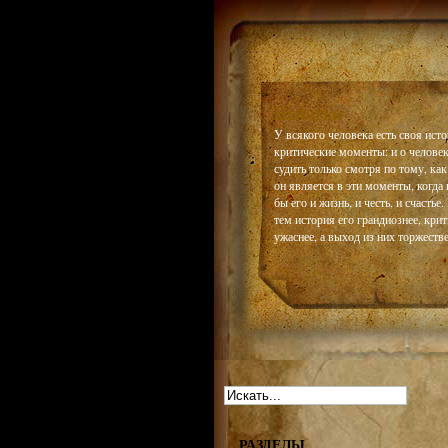
Historiar
У всякого человека есть своя истор
критические моменты: и о челове
судить только смотря по тому, как
он является в эти моменты, когда 
бы его и жизнь, и честь, и счастье
тем история его грандиознее, кри
ужаснее, а выход из них торжестве
РАЗДЕЛЫ