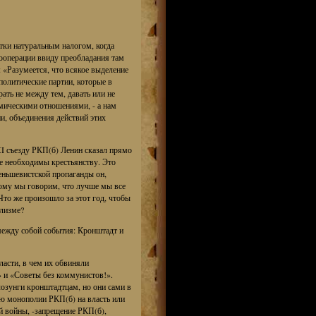
тки натуральным налогом, когда
ооперации ввиду преобладания там
 «Разумеется, что всякое выделение
олитические партии, которые в
ать не между тем, давать или не
мическими отношениями, - а нам
и, объединения действий этих
XI съезду РКП(б) Ленин сказал прямо
е необходимы крестьянству. Это
меньшевистской пропаганды он,
тому мы говорим, что лучше мы все
Что же произошло за этот год, чтобы
лизме?
между собой события: Кронштадт и
ласти, в чем их обвиняли
» и «Советы без коммунистов!».
озунги кронштадтцам, но они сами в
ию монополии РКП(б) на власть или
ой войны, -запрещение РКП(б),