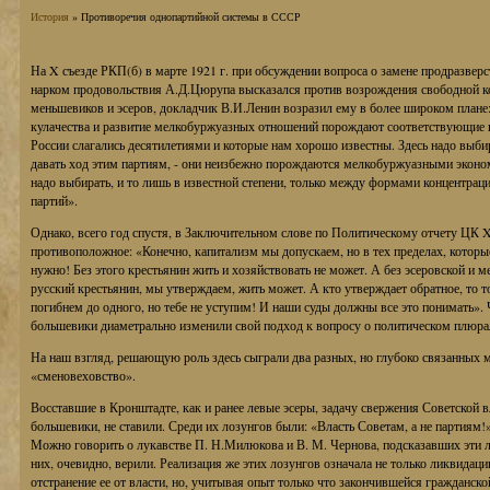
История
» Противоречия однопартийной системы в СССР
На X съезде РКП(б) в марте 1921 г. при обсуждении вопроса о замене продразверс
нарком продовольствия А.Д.Цюрупа высказался против возрождения свободной к
меньшевиков и эсеров, докладчик В.И.Ленин возразил ему в более широком плане:
кулачества и развитие мелкобуржуазных отношений порождают соответствующие п
России слагались десятилетиями и которые нам хорошо известны. Здесь надо выбир
давать ход этим партиям, - они неизбежно порождаются мелкобуржуазными эконо
надо выбирать, и то лишь в известной степени, только между формами концентраци
партий».
Однако, всего год спустя, в Заключительном слове по Политическому отчету ЦК 
противоположное: «Конечно, капитализм мы допускаем, но в тех пределах, которы
нужно! Без этого крестьянин жить и хозяйствовать не может. А без эсеровской и 
русский крестьянин, мы утверждаем, жить может. А кто утверждает обратное, то 
погибнем до одного, но тебе не уступим! И наши суды должны все это понимать». 
большевики диаметрально изменили свой подход к вопросу о политическом плюра
На наш взгляд, решающую роль здесь сыграли два разных, но глубоко связанных 
«сменовеховство».
Восставшие в Кронштадте, как и ранее левые эсеры, задачу свержения Советской в
большевики, не ставили. Среди их лозунгов были: «Власть Советам, а не партиям!
Можно говорить о лукавстве П. Н.Милюкова и В. М. Чернова, подсказавших эти л
них, очевидно, верили. Реализация же этих лозунгов означала не только ликвидац
отстранение ее от власти, но, учитывая опыт только что закончившейся гражданск