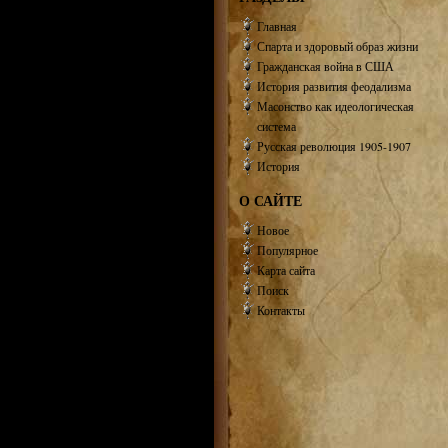
Главная
Спарта и здоровый образ жизни
Гражданская война в США
История развития феодализма
Масонство как идеологическая
система
Русская революция 1905-1907
История
О САЙТЕ
Новое
Популярное
Карта сайта
Поиск
Контакты