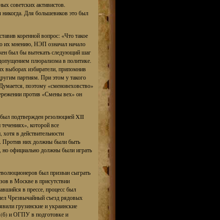
ных советских активистов.
 никогда. Для большевиков это был
тавив коренной вопрос: «Что такое
По их мнению, НЭП означал начало
лжен был бы вытекать следующий шаг
допущением плюрализма в политике.
ных выборах избиратели, припомнив
другим партиям. При этом у такого
Думается, поэтому «сменовеховство»
тережении против «Смены вех» он
 был подтвержден резолюцией XII
 течениях», которой все
, хотя в действительности
ах. Против них должны были быть
, но официально должны были играть
революционеров был призван сыграть
зов в Москве в присутствии
вшийся в прессе, процесс был
ошел Чрезвычайный съезд рядовых
явили грузинские и украинские
П(б) и ОГПУ в подготовке и