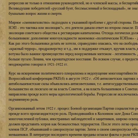
репрессии не только в отношении руководителей, но и членской массы, и беспартий
Великодушия победителей «русский бунт, бессмысленный и беспощадный», не знал
буквально вопрос жизни и смерти.
Мирное «сменовеховство» подходило к указанной проблеме с другой стороны. Пос
НЭП - это тактика или эволюция?», его деятели давали ответ во втором смысле. 
эволюции советского общества к реставрации капитализма. Отсюда логически до
большевиков: дополнение многоукладности экономики «политическим НЭПом» - 
Как раз этого большевики делать не хотели, справедливо опасаясь, что на свобод
«красный террор», продразверстку и т.д., им в поддержке откажут, вручив власть 
вотума было важное преимущество перед вооруженным мятежом - легитимность. 
больше пугало Ленина, чем кронштадтское восстание. Во всяком случае, о предос
неоднократно говорил в 1921-1922 гг.
Курс на искоренение политического плюрализма и недопущение многопартийности
Всероссийской конференции РКП(б) в августе 1922 г. «Об антисоветских партиях и
антибольшевистские силы объявлялись антисоветскими, т.е. антигосударственными
большинство их посягало не на власть Советов, а на власть большевиков в Совет
направлены прежде всего меры идеологической борьбы. Репрессии не исключались
подчиненную роль.
Организованный летом 1922 г. процесс Боевой организации Партии социалистов-
прежде всего пропагандистскую роль. Проводившийся в Колонном зале Дома Сою
многочисленной публики, иностранных наблюдателей и защитников, широко освеща
должен представить эсеров как безжалостных террористов. После этого легко пр
членов ПСР, объявивший о самороспуске партии. Затем о своем самороспуске объ
меньшевики. В литературе последнего времени преданы огласке факты о роли РК