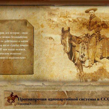
ия, а в истории - свои
ке можно безошибочно
 он действовал и каким
на весах судьбы лежали
. И чем выше человек,
тические моменты
ннее и поразительнее.
Противоречия однопартийной системы в СС
Страница 3