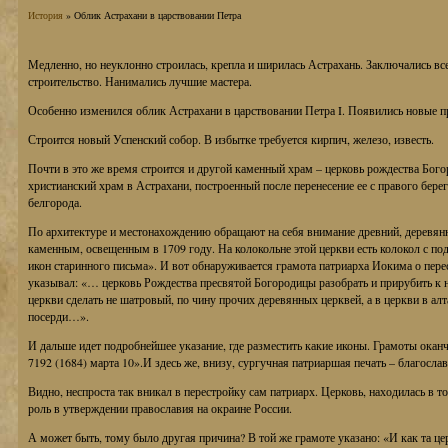
История
» Облик Астрахани в царствовании Петра
Медленно, но неуклонно строилась, крепла и ширилась Астрахань. Заключались в
строительство. Нанимались лучшие мастера.
Особенно изменился облик Астрахани в царствовании Петра I. Появились новые п
Строится новый Успенский собор. В избытке требуется кирпич, железо, известь.
Почти в это же время строится и другой каменный храм – церковь рождества Бого
христианский храм в Астрахани, построенный после перенесение ее с правого берег
белгорода.
По архитектуре и местонахождению обращают на себя внимание древний, деревян
каменным, освещенным в 1709 году. На колокольне этой церкви есть колокол с по
икон старинного письма». И вот обнаруживается грамота патриарха Иокима о пере
указывал: «… церковь Рождества пресвятой Богородицы разобрать и прирубить к н
церкви сделать не шатровый, по чину прочих деревянных церквей, а в церкви в алт
посерди…».
И дальше идет подробнейшее указание, где разместить какие иконы. Грамоты окан
7192 (1684) марта 10».И здесь же, внизу, сургучная патриаршая печать – благосла
Видно, неспроста так вникал в перестройку сам патриарх. Церковь, находилась в т
роль в утверждении православия на окраине России.
А может быть, тому было другая причина? В той же грамоте указано: «И как та ц