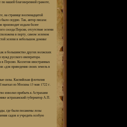
у по нашей благоверенной грамоте,
ге, на странице восемнадцатой
было скудно. Так, автор писала:
м производит издали более
го соседа Персии, отсутствие зелени
сположена в порту, самом зеленом
устой зелени в небольшом домике
 как и большинство других волжских
я нужд русского императора.
а в Персию. Коллегия иностранных
ии «для приведения своих земель в
ные силы. Каспийская флотилия
 I выехал из Москвы 13 мая 1722 г.
ство изволил прибыть к Астрахани
внике астраханский губернатор А.П.
ады, где были посажены лозы
шения садов и учредить особую