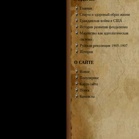
Главная
Спарта и здоровый образ жизни
Гражданская война в США
История развития феодализма
Масонство как идеологическая
система
Русская революция 1905-1907
История
О САЙТЕ
Новое
Популярное
Карта сайта
Поиск
Контакты