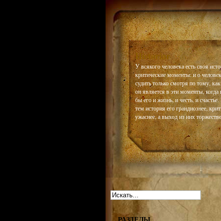
Historiar
У всякого человека есть своя истор
критические моменты: и о челове
судить только смотря по тому, как
он является в эти моменты, когда 
бы его и жизнь, и честь, и счастье
тем история его грандиознее, кри
ужаснее, а выход из них торжестве
РАЗДЕЛЫ