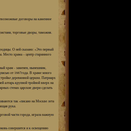
севозможные договоры на каменное
ристани, торговые дворы, таможня.
родицы. О ней сказано: «Это первый
а. Место храма – центр старинного
ный храм - заменен, нынешним,
дписью от 1667года. В храме много
стройке деревянной церкви. Патриарх
ей алтарь крупной тройной вверх на
арных стенах царские двери сделать
чиваются так «писано на Москве лета
вящая рука.
орговой части города, играла важную
ерковь совершится и к освещению