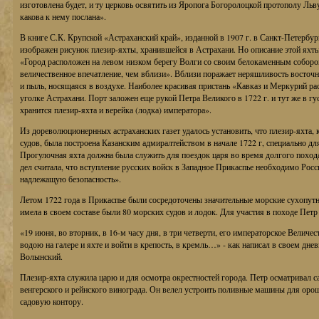
изготовлена будет, и ту церковь освятить из Яропога Богоролоцкой протополу Льв
какова к нему послана».
В книге С.К. Крупской «Астраханский край», изданной в 1907 г. в Санкт-Петербур
изображен рисунок плезир-яхты, хранившейся в Астрахани. Но описание этой яхты 
«Город расположен на левом низком берегу Волги со своим белокаменным соборо
величественное впечатление, чем вблизи». Вблизи поражает неряшливость восточно
и пыль, носящаяся в воздухе. Наиболее красивая пристань «Кавказ и Меркурий ра
уголке Астрахани. Порт заложен еще рукой Петра Великого в 1722 г. и тут же в г
хранится плезир-яхта и верейка (лодка) императора».
Из дореволюционернных астраханских газет удалось установить, что плезир-яхта,
судов, была построена Казанским адмиралтейством в начале 1722 г, специально дл
Прогулочная яхта должна была служить для поездок царя во время долгого поход
дел считала, что вступление русских войск в Западное Прикаспье необходимо Росс
надлежащую безопасность».
Летом 1722 года в Прикаспье были сосредоточены значительные морские сухопут
имела в своем составе были 80 морских судов и лодок. Для участия в походе Петр
«19 июня, во вторник, в 16-м часу дня, в три четверти, его императорское Величе
водою на галере и яхте и войти в крепость, в кремль…» - как написал в своем дне
Волынский.
Плезир-яхта служила царю и для осмотра окрестностей города. Петр осматривал с
венгерского и рейнского винограда. Он велел устроить поливные машины для оро
садовую контору.