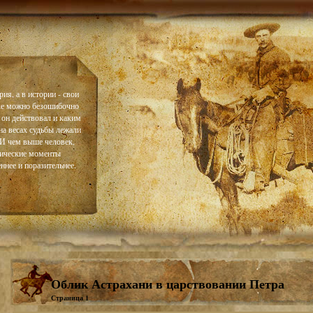
ия, а в истории - свои
ке можно безошибочно
 он действовал и каким
на весах судьбы лежали
. И чем выше человек,
тические моменты
ннее и поразительнее.
Облик Астрахани в царствовании Петра
Страница 1