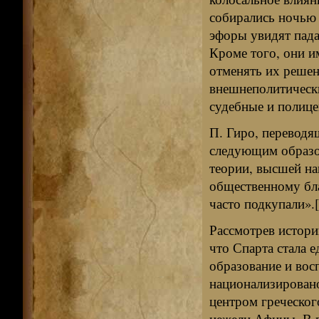
собирались ночью 
эфоры увидят пада
Кроме того, они и
отменять их решен
внешнеполитическ
судебные и полице
П. Гиро, переводя
следующим образом
теории, высшей н
общественному бла
часто подкупали».[
Рассмотрев истори
что Спарта стала 
образование и вос
национализировано
центром греческог
нежели Афины. В 