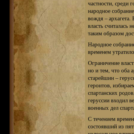
частности, среди 
народное собрание
вождя – архагета.
власть считалась н
таким образом дос
Народное собрание
временем утратило
Ограничение власти
но и тем, что оба 
старейшин – герус
геронтов, избирае
спартанских родов
геруссии входил в
военных дел спарт
С течением времен
состоявший из пят
колосальное влияни