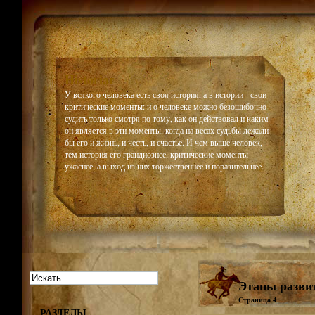
Historiar
У всякого человека есть своя история, а в истории - свои
критические моменты: и о человеке можно безошибочно
судить только смотря по тому, как он действовал и каким
он является в эти моменты, когда на весах судьбы лежали
бы его и жизнь, и честь, и счастье. И чем выше человек,
тем история его грандиознее, критические моменты
ужаснее, а выход из них торжественнее и поразительнее.
Этапы развит
Страница 4
РАЗДЕЛЫ