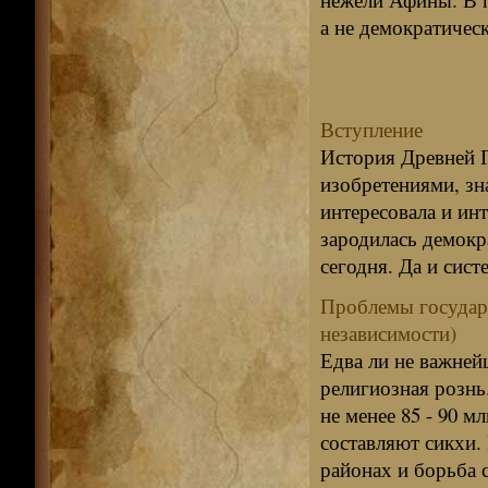
а не демократичес
Вступление
История Древней Г
изобретениями, зн
интересовала и ин
зародилась демокр
сегодня. Да и сист
Проблемы государс
независимости)
Едва ли не важней
религиозная рознь.
не менее 85 - 90 
составляют сикхи.
районах и борьба с