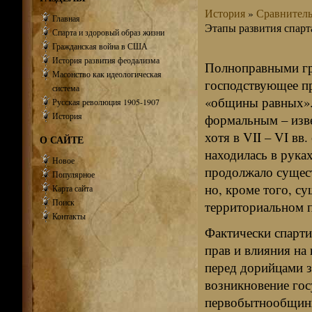
История
»
Сравнитель
Главная
Этапы развития спарт
Спарта и здоровый образ жизни
Гражданская война в США
История развития феодализма
Полноправными гр
Масонство как идеологическая
господствующее п
система
«общины равных». 
Русская революция 1905-1907
История
формальным – изве
хотя в VII – VI вв
О САЙТЕ
находилась в рука
Новое
продолжало сущест
Популярное
но, кроме того, с
Карта сайта
Поиск
территориальном 
Контакты
Фактически спарт
прав и влияния на
перед дорийцами з
возникновение гос
первобытнообщинн