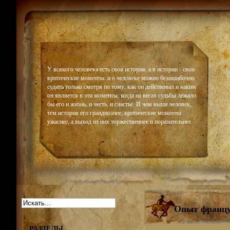
Historiar
У всякого человека есть своя история, а в истории - свои
критические моменты: и о человеке можно безошибочно
судить только смотря по тому, как он действовал и каким
он является в эти моменты, когда на весах судьбы лежали
бы его и жизнь, и честь, и счастье. И чем выше человек,
тем история его грандиознее, критические моменты
ужаснее, а выход из них торжественнее и поразительнее.
Опыт францу
РАЗДЕЛЫ