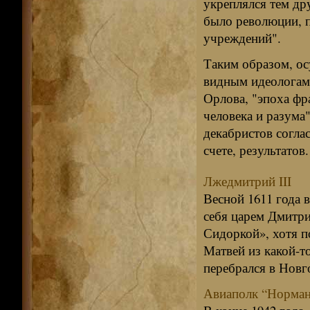
укреплялся тем дру
было революции, 
учреждений".
Таким образом, о
видным идеологам 
Орлова, "эпоха фр
человека и разума
декабристов согла
счете, результатов
Лжедмитрий III
Весной 1611 года 
себя царем Дмитр
Сидоркой», хотя п
Матвей из какой-т
перебрался в Новго
Авиаполк “Норма