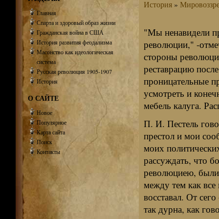
История
»
Мировоззре
Главная
Спарта и здоровый образ жизни
"Мы ненавидели п
Гражданская война в США
История развития феодализма
революции," -отме
Масонство как идеологическая
стороны революции,
система
реставрацию после
Русская революция 1905-1907
проницательные пр
История
усмотреть и коне
О САЙТЕ
мебель калуга. Ра
Новое
П. И. Пестель гов
Популярное
Карта сайта
престол и мои соо
Поиск
моих политических
Контакты
рассуждать, что б
революциею, были 
между тем как все 
восставал. От сег
так дурна, как гов