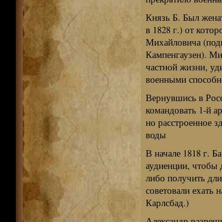
Князь Б. Был жена
в 1828 г.) от кото
Михайловича (подп
Кампенгаузен). М
частной жизни, уд
военными способн
Вернувшись в Росс
командовать 1-й а
но расстроенное з
воды
В начале 1818 г. Б
аудиенции, чтобы 
либо получить дли
советовали ехать 
Карлсбад.)
Александр разреши