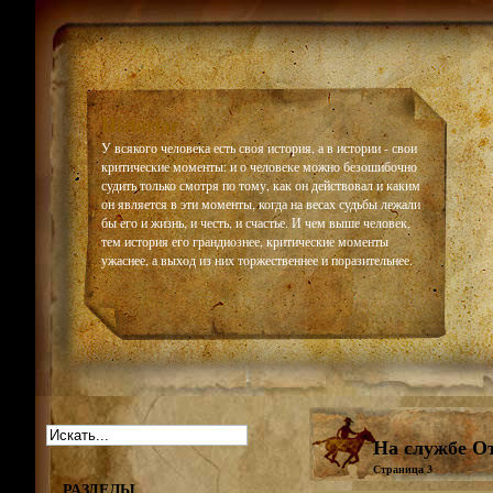
Historiar
У всякого человека есть своя история, а в истории - свои
критические моменты: и о человеке можно безошибочно
судить только смотря по тому, как он действовал и каким
он является в эти моменты, когда на весах судьбы лежали
бы его и жизнь, и честь, и счастье. И чем выше человек,
тем история его грандиознее, критические моменты
ужаснее, а выход из них торжественнее и поразительнее.
На службе О
Страница 3
РАЗДЕЛЫ