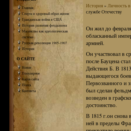
История
»
Личность в
Главная
службе Отечеству
Спарта и здоровый образ жизни
Гражданская война в США
История развития феодализма
Он жил до февраля 
Масонство как идеологическая
обласканный импер
система
армией.
Русская революция 1905-1907
История
Он участвовал в с
О САЙТЕ
после Бауцена ста
Действия Б. В 1813
Новое
Популярное
выдающегося боево
Карта сайта
Первозванного и зв
Поиск
был сделан фельдм
Контакты
возведен в графско
достоинство.
В 1815 г.он снова 
ней в пределы Фра
прекратило военны