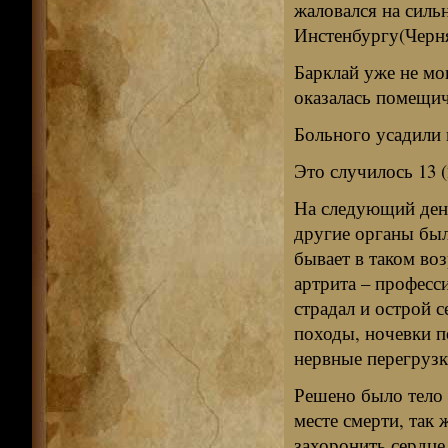
жаловался на сильн
Инстенбургу(Черня
Барклай уже не мо
оказалась помещи
Больного усадили в
Это случилось 13 (
На следующий день
другие органы был
бывает в таком во
артрита – професс
страдал и острой 
походы, ночевки п
нервные перегрузк
Решено было тело 
месте смерти, так
захоронить сердце