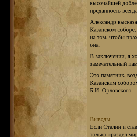
высочайшей доблес
преданность всегд
Александр высказа
Казанском соборе, 
на том, чтобы прах
она.
В заключении, я х
замечательный пам
Это памятник, возд
Казанским собором
Б.И. Орловского.
Выводы
Если Сталин и ста
только «раздел мир