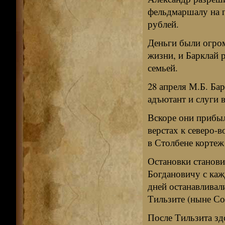
фельдмаршалу на п
рублей.
Деньги были огром
жизни, и Барклай р
семьей.
28 апреля М.Б. Бар
адъютант и слуги 
Вскоре они прибыл
верстах к северо-
в Столбене кортеж
Остановки станови
Богдановичу с каж
дней останавливал
Тильзите (ныне Со
После Тильзита зд