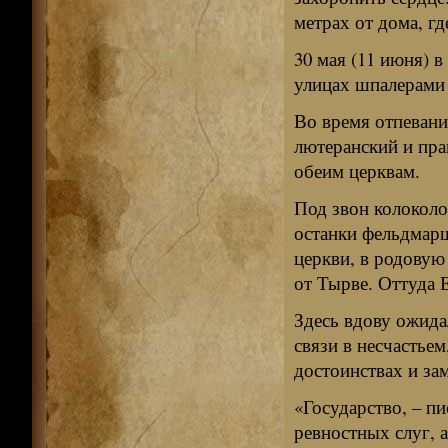
метрах от дома, гд
30 мая (11 июня) 
улицах шпалерами 
Во время отпевани
лютеранский и пра
обеим церквам.
Под звон колоколо
останки фельдмарш
церкви, в родовую
от Тырве. Оттуда 
Здесь вдову ожида
связи в несчастье
достоинствах и за
«Государство, – пи
ревностных слуг, 