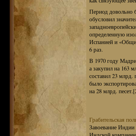
как связующее зв
Период довольно б
обусловил значите
западноевропейски
определенную изо
Испанией и «Общим
6 раз.
В 1970 году Мадри
а закупил на 163 м
составил 23 млрд. 
было экспортирова
на 28 млрд. песет.[
Грабительская пол
Завоевание Индии 
Индской компании 