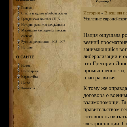
Страница 2
Главная
История
»
Внешняя по
Спарта и здоровый образ жизни
Усиление европейског
Гражданская война в США
История развития феодализма
Масонство как идеологическая
Нация ощущала ро
система
веяний просматрив
Русская революция 1905-1907
История
занимающийся воп
либерализации и о
О САЙТЕ
что Грегорио Лопе
Новое
промышленности, 
Популярное
план развития.
Карта сайта
Поиск
К тому же оправда
Контакты
договора о военн
взаимопомощи. Вы
правительством ген
готовность оказат
электростанции. С