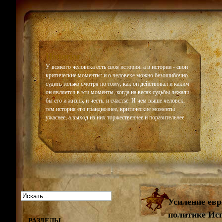
Historiar
У всякого человека есть своя история, а в истории - свои
критические моменты: и о человеке можно безошибочно
судить только смотря по тому, как он действовал и каким
он является в эти моменты, когда на весах судьбы лежали
бы его и жизнь, и честь, и счастье. И чем выше человек,
тем история его грандиознее, критические моменты
ужаснее, а выход из них торжественнее и поразительнее.
Усиление евр
политике Исп
РАЗДЕЛЫ