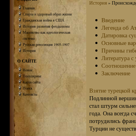
История
» Происхожде
Главная
Спарта и здоровый образ жизни
Введение
Гражданская война в США
История развития феодализма
Легенда об А
Масонство как идеологическая
Датировка су
система
Основные вар
Русская революция 1905-1907
Причины гиб
История
Литература с
О САЙТЕ
Соотношение 
Новое
Заключение
Популярное
Карта сайта
Поиск
Взятие турецкой к
Контакты
Подлинной вершино
стал штурм сильне
года. Она всегда 
потрудились франц
Турции не существо