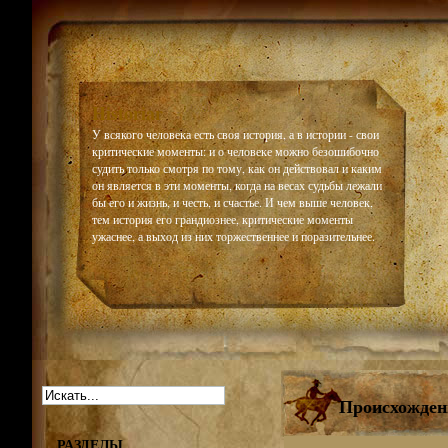
Historiar
У всякого человека есть своя история, а в истории - свои
критические моменты: и о человеке можно безошибочно
судить только смотря по тому, как он действовал и каким
он является в эти моменты, когда на весах судьбы лежали
бы его и жизнь, и честь, и счастье. И чем выше человек,
тем история его грандиознее, критические моменты
ужаснее, а выход из них торжественнее и поразительнее.
Происхожден
РАЗДЕЛЫ